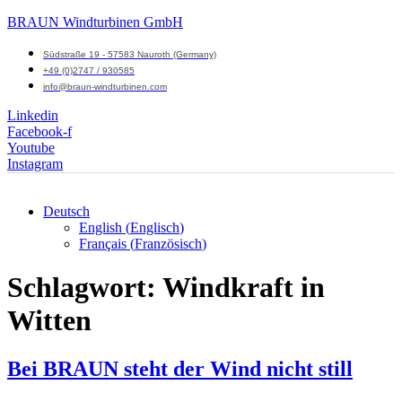
BRAUN Windturbinen GmbH
Südstraße 19 - 57583 Nauroth (Germany)
+49 (0)2747 / 930585
info@braun-windturbinen.com
Linkedin
Facebook-f
Youtube
Instagram
Deutsch
English
(
Englisch
)
Menü
Français
(
Französisch
)
M
Schlagwort:
Windkraft in
Witten
Bei BRAUN steht der Wind nicht still