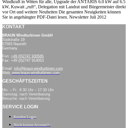
Windkraft in Witten für alle, Upgrade der ANTARIS 6.0 kW auf 6.5
kW, Kuwait „ruft“, Delegation mit Landrat und Bürgermeister direkt
vor Ort und weitere Neuheiten Die gesamten Neuigkeiten können
Sie in angehängter PDF-Datei lesen. Newsletter Juli 2012
KONTAKT
BRAUN Windturbinen GmbH
Südstraße 19
57583 Nauroth
Germany
Fon:
+49 (0)2747 930585
Fax: +49 (0)2747 914053
Email:
info@braun-windturbinen.com
Web:
www.braun-windturbinen.com
GESCHÄFTSZEITEN
Mo. – Fr.: 8:30 Uhr – 17:30 Uhr
Samstag: nach Vereinbarung.
Besuche: nach Vereinbarung.
SERVICE LOGIN
Kunden Login
Noch keinen Account? -