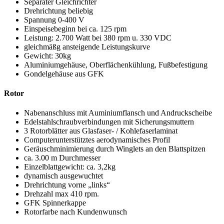
Separater Gleichrichter
Drehrichtung beliebig
Spannung 0-400 V
Einspeisebeginn bei ca. 125 rpm
Leistung: 2.700 Watt bei 380 rpm u. 330 VDC
gleichmäßg ansteigende Leistungskurve
Gewicht: 30kg
Aluminiumgehäuse, Oberflächenkühlung, Fußbefestigung
Gondelgehäuse aus GFK
Rotor
Nabenanschluss mit Auminiumflansch und Andruckscheibe
Edelstahlschraubverbindungen mit Sicherungsmuttern
3 Rotorblätter aus Glasfaser- / Kohlefaserlaminat
Computerunterstütztes aerodynamisches Profil
Geräuschminimierung durch Winglets an den Blattspitzen
ca. 3.00 m Durchmesser
Einzelblattgewicht: ca. 3,2kg
dynamisch ausgewuchtet
Drehrichtung vorne „links“
Drehzahl max 410 rpm.
GFK Spinnerkappe
Rotorfarbe nach Kundenwunsch