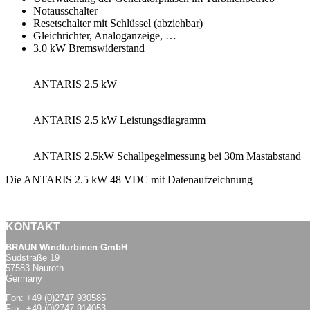
Notausschalter
Resetschalter mit Schlüssel (abziehbar)
Gleichrichter, Analoganzeige, …
3.0 kW Bremswiderstand
ANTARIS 2.5 kW
ANTARIS 2.5 kW Leistungsdiagramm
ANTARIS 2.5kW Schallpegelmessung bei 30m Mastabstand
Die ANTARIS 2.5 kW 48 VDC mit Datenaufzeichnung
KONTAKT
BRAUN Windturbinen GmbH
Südstraße 19
57583 Nauroth
Germany
Fon:
+49 (0)2747 930585
Fax: +49 (0)2747 914053