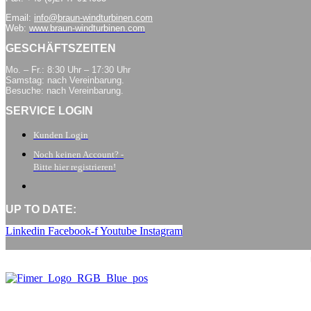
Email:
info@braun-windturbinen.com
Web:
www.braun-windturbinen.com
GESCHÄFTSZEITEN
Mo. – Fr.: 8:30 Uhr – 17:30 Uhr
Samstag: nach Vereinbarung.
Besuche: nach Vereinbarung.
SERVICE LOGIN
Kunden Login
Noch keinen Account? -
Bitte hier registrieren!
UP TO DATE:
Linkedin
Facebook-f
Youtube
Instagram