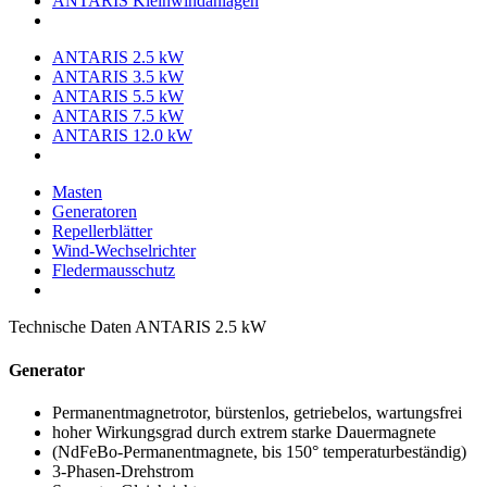
ANTARIS Kleinwindanlagen
ANTARIS 2.5 kW
ANTARIS 3.5 kW
ANTARIS 5.5 kW
ANTARIS 7.5 kW
ANTARIS 12.0 kW
Masten
Generatoren
Repellerblätter
Wind-Wechselrichter
Fledermausschutz
Technische Daten ANTARIS 2.5 kW
Generator
Permanentmagnetrotor, bürstenlos, getriebelos, wartungsfrei
hoher Wirkungsgrad durch extrem starke Dauermagnete
(NdFeBo-Permanentmagnete, bis 150° temperaturbeständig)
3-Phasen-Drehstrom