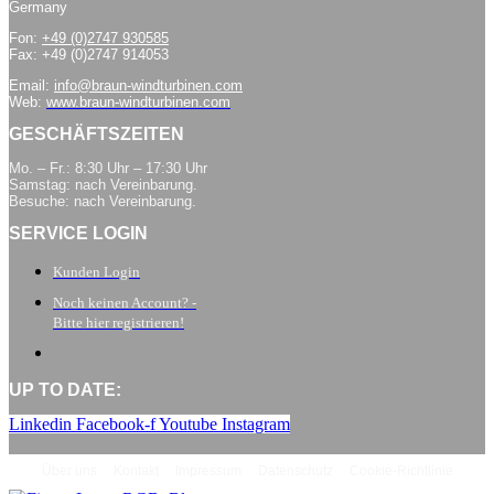
Germany
Fon:
+49 (0)2747 930585
Fax: +49 (0)2747 914053
Email:
info@braun-windturbinen.com
Web:
www.braun-windturbinen.com
GESCHÄFTSZEITEN
Mo. – Fr.: 8:30 Uhr – 17:30 Uhr
Samstag: nach Vereinbarung.
Besuche: nach Vereinbarung.
SERVICE LOGIN
Kunden Login
Noch keinen Account? -
Bitte hier registrieren!
UP TO DATE:
Linkedin
Facebook-f
Youtube
Instagram
Über uns
Kontakt
Impressum
Datenschutz
Cookie-Richtlinie