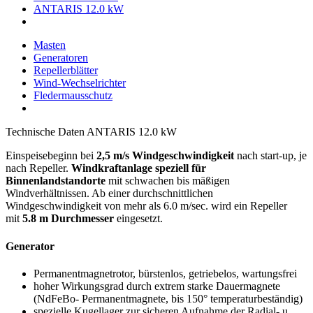
ANTARIS 12.0 kW
Masten
Generatoren
Repellerblätter
Wind-Wechselrichter
Fledermausschutz
Technische Daten ANTARIS 12.0 kW
Einspeisebeginn bei
2,5 m/s Windgeschwindigkeit
nach start-up, je
nach Repeller.
Windkraftanlage speziell für
Binnenlandstandorte
mit schwachen bis mäßigen
Windverhältnissen. Ab einer durchschnittlichen
Windgeschwindigkeit von mehr als 6.0 m/sec. wird ein Repeller
mit
5.8 m Durchmesser
eingesetzt.
Generator
Permanentmagnetrotor, bürstenlos, getriebelos, wartungsfrei
hoher Wirkungsgrad durch extrem starke Dauermagnete
(NdFeBo- Permanentmagnete, bis 150° temperaturbeständig)
spezielle Kugellager zur sicheren Aufnahme der Radial- u.