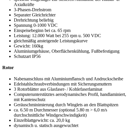
Axialkräfte
3-Phasen-Drehstrom
Separater Gleichrichter
Drehrichtung beliebig
Spannung 0-1000 VDC
Einspeisebeginn bei ca. 65 rpm
Leistung: 12.000 Watt bei 255 rpm u. 500 VDC
gleichmäßig ansteigende Leistungskurve
Gewicht: 160kg
Aluminiumgehäuse, Oberflächenkühlung, Fußbefestigung
Schutzart IP56
Rotor
Nabenanschluss mit Aluminiumflansch und Andruckscheibe
Edelstahlschraubverbindungen mit Sicherungsmuttern
3 Rotorblätter aus Glasfaser- / Kohlefaserlaminat
Computerunterstütztes aerodynamisches Profil, handlaminiert,
mit Kantenschutz
Geräuschminimierung durch Winglets an den Blattspitzen
ca. 6.50 m Durchmesser (optional 5.80 m > 6,0 m/s
durchschnittliche Windgeschwindigkeit)
Einzelblattgewicht: ca. 20,0 kg
dynamisch u. statisch ausgewuchtet