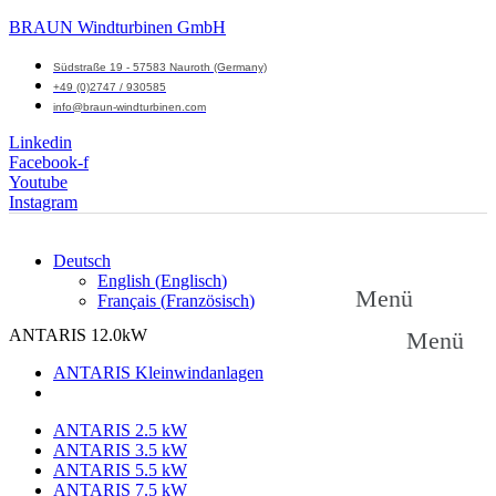
BRAUN Windturbinen GmbH
Südstraße 19 - 57583 Nauroth (Germany)
+49 (0)2747 / 930585
info@braun-windturbinen.com
Linkedin
Facebook-f
Youtube
Instagram
Deutsch
English
(
Englisch
)
Menü
Français
(
Französisch
)
ANTARIS 12.0kW
Menü
ANTARIS Kleinwindanlagen
ANTARIS 2.5 kW
ANTARIS 3.5 kW
ANTARIS 5.5 kW
ANTARIS 7.5 kW