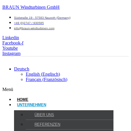
BRAUN Windturbinen GmbH
Südstraße 19 - 57583 Nauroth (Germany)
+49 (0)2747 / 930585
info@braun-windturbinen.com
Linkedin
Facebook-f
Youtube
Instagram
Deutsch
English
(
Englisch
)
Français
(
Französisch
)
Menü
HOME
UNTERNEHMEN
ÜBER UNS
REFERENZEN