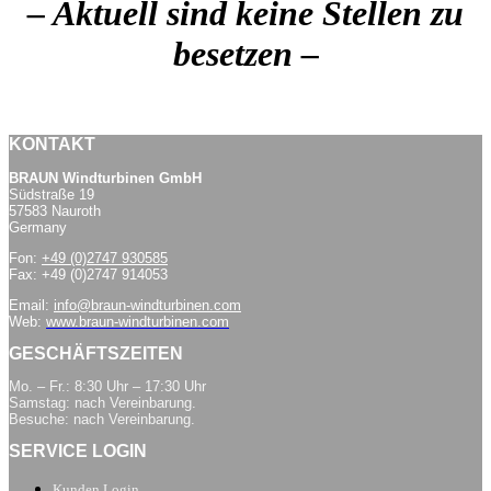
– Aktuell sind keine Stellen zu
besetzen –
KONTAKT
BRAUN Windturbinen GmbH
Südstraße 19
57583 Nauroth
Germany
Fon:
+49 (0)2747 930585
Fax: +49 (0)2747 914053
Email:
info@braun-windturbinen.com
Web:
www.braun-windturbinen.com
GESCHÄFTSZEITEN
Mo. – Fr.: 8:30 Uhr – 17:30 Uhr
Samstag: nach Vereinbarung.
Besuche: nach Vereinbarung.
SERVICE LOGIN
Kunden Login