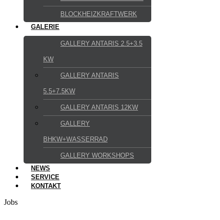
BLOCKHEIZKRAFTWERK
GALERIE
GALLERY ANTARIS 2.5+3.5
KW
GALLERY ANTARIS
5.5+7.5KW
GALLERY ANTARIS 12KW
GALLERY
BHKW+WASSERRAD
GALLERY WORKSHOPS
NEWS
SERVICE
KONTAKT
Jobs