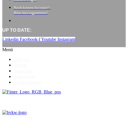
Noch keinen Account? -
Bitte hier registrieren!
UP TO DATE:
Linkedin
Facebook-f
Youtube
Instagram
Menü
Über uns
Kontakt
Impressum
Datenschutz
Cookie-Richtlinie