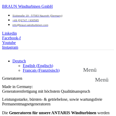
BRAUN Windturbinen GmbH
Südstraße 19 - 57583 Nauroth (Germany)
+49 (0)2747 / 930585
info@braun-windturbinen.com
Linkedin
Facebook-f
Youtube
Instagram
Deutsch
English
(
Englisch
)
Menü
Français
(
Französisch
)
Generatoren
Menü
Made in Germany:
Generatorenfertigung mit höchstem Qualitätsanspruch
Leistungsstarke, bürsten- & getriebelose, sowie wartungsfreie
Permanentmagnetgeneratoren
Die
Generatoren für unsere ANTARIS Windturbinen
werden