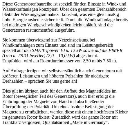
Diese Generatorenbaureihe ist speziell für den Einsatz in Wind- und
Wasserkraftanlagen konzipiert. Über den gesamten Drehzahlbereich
bleibt der Wirkungsgrad nahezu konstant, was eine gleichmäßig
hohe Energieausbeute sicherstellt. Damit die Windkraftanlage bereits
bei niedrigen Windgeschwindigkeiten leicht anläuft, sind die
Generatoren rastmomentfrei ausgeführt.
Sie kommen überwiegend zur Netzeinspeisung bei
Windkraftanlagen zum Einsatz und sind im Leistungsbereich
speziell auf
den SMA Tripower 10 u. 12 kW sowie auf die FIMER
(Uno u. TRIO Inverter) (2,0 – 10,0 kW)
abgestimmt.
Empfohlen wird ein Rotordurchmesser von 2,50 m bis 7,50 m.
Auf Anfrage fertigen wir selbstverständlich auch Generatoren mit
größeren Leistungen und höheren Polzahlen für niedrigere
Drehzahlen – sprechen Sie uns gerne an!
Dies gilt im übrigen auch für den Aufbau des Magnetfeldes im
Rotor (beweglicher Teil des Generators), auch hier erfolgt die
Einbringung der Magnete von Hand mit abschließender
Überprüfung der Polarität. Um eine absolute Befestigung der
Magnete zu ermöglichen, werden diese mit einem hochfesten Kleber
im genuteten Rotor fixiert. Zusätzlich wird der ganze Rotor mit
Tränkharz vergossen, Qualitätsarbeit „Made in Germany“.