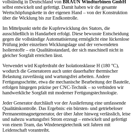
vollständig in Deutschland von
BRAUN Windturbinen GmbH
selbst entwickelt und gefertigt. Damit haben wir die gesamte
Wertschöpfungskette in der eigenen Hand – von der Konstruktion
über die Wicklung bis zur Endkontrolle.
Im Mittelpunkt steht die Kupferwicklung des Stators, die
ausschließlich in Handarbeit erfolgt. Diese bewusste Entscheidung
gegen die vollständige Automatisierung ermöglicht eine lückenlose
Prüfung jeder einzelnen Wicklungslage und der verwendeten
Isolierstoffe – ein Qualitätsstandard, der sich maschinell nicht in
gleicher Sorgfalt erreichen lässt.
Verwendet wird Kupferdraht der Isolationsklasse H (180 °C),
wodurch die Generatoren auch unter dauerhafter thermischer
Belastung zuverlässig und wartungsfrei arbeiten. Andere
Fertigungsschritte, etwa die mechanische Bearbeitung der Bauteile,
erfolgen hingegen präzise per CNC-Technik – so verbinden wir
handwerkliche Sorgfalt mit moderner Fertigungstechnologie.
Jeder Generator durchläuft vor der Auslieferung eine umfassende
Qualitätskontrolle. Das Ergebnis: ein bürsten- und getriebeloser
Permanentmagnetgenerator, der über Jahre hinweg verlässlich, leise
und nahezu wartungsfrei Strom erzeugt – entwickelt und gefertigt
von einem Team, das Windenergietechnik seit Jahren mit
Leidenschaft vorantreibt.