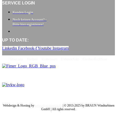
SERVICE LOGIN
Kunden Login
Noch keinen Account? -
Bitte hier registrieren!
UP TO DATE:
Linkedin
Facebook-f
Youtube
Instagram
Über uns
Kontakt
Impressum
Datenschutz
Cookie-Richtlinie
Webdesign & Hosting by
websoft-marketing.de
| © 2013-2025 by BRAUN Windturbinen
GmbH | All rights reserved.