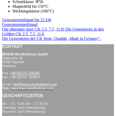
Schutzklasse: IP56
Magnetfeld bis 150°C
Wicklungsklasse (180°C)
Generatorprüfstand bis 22 kW
Generatorenprüfstand
Our alternator sizes CK 2.5, 7.5, 11.0! Die Generatoren in den
Größen CK 2.5, 7.5, 11.0
Die Generatoren der CK Serie, Qualität „Made in Gemany“.
KONTAKT
BRAUN Windturbinen GmbH
Südstraße 19
57583 Nauroth
Germany
Fon:
+49 (0)2747 930585
Fax: +49 (0)2747 914053
Email:
info@braun-windturbinen.com
Web:
www.braun-windturbinen.com
GESCHÄFTSZEITEN
Mo. – Fr.: 8:30 Uhr – 17:30 Uhr
Samstag: nach Vereinbarung.
Besuche: nach Vereinbarung.