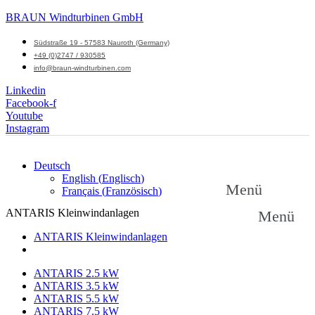
BRAUN Windturbinen GmbH
Südstraße 19 - 57583 Nauroth (Germany)
+49 (0)2747 / 930585
info@braun-windturbinen.com
Linkedin
Facebook-f
Youtube
Instagram
Deutsch
English
(
Englisch
)
Menü
Français
(
Französisch
)
ANTARIS Kleinwindanlagen
Menü
ANTARIS Kleinwindanlagen
ANTARIS 2.5 kW
ANTARIS 3.5 kW
ANTARIS 5.5 kW
ANTARIS 7.5 kW