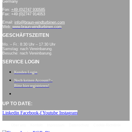
Germany
Fon:
+49 (0)2747 930585
Fax: +49 (0)2747 914053
Email:
info@braun-windturbinen.com
Web:
www.braun-windturbinen.com
GESCHÄFTSZEITEN
Mo. – Fr.: 8:30 Uhr – 17:30 Uhr
Samstag: nach Vereinbarung.
Besuche: nach Vereinbarung.
SERVICE LOGIN
Kunden Login
Noch keinen Account? -
Bitte hier registrieren!
UP TO DATE:
Linkedin
Facebook-f
Youtube
Instagram
Über uns
Kontakt
Impressum
Datenschutz
Cookie-Richtlinie