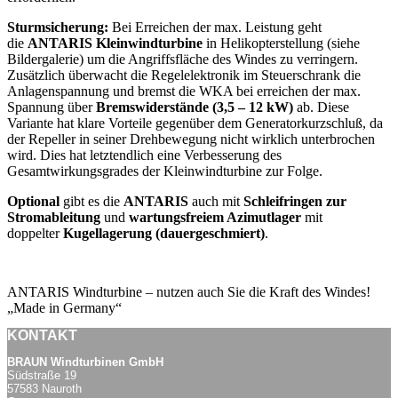
Sturmsicherung:
Bei Erreichen der max. Leistung geht
die
ANTARIS Kleinwindturbine
in Helikopterstellung (siehe
Bildergalerie) um die Angriffsfläche des Windes zu verringern.
Zusätzlich überwacht die Regelelektronik im Steuerschrank die
Anlagenspannung und bremst die WKA bei erreichen der max.
Spannung über
Bremswiderstände (3,5 – 12 kW)
ab. Diese
Variante hat klare Vorteile gegenüber dem Generatorkurzschluß, da
der Repeller in seiner Drehbewegung nicht wirklich unterbrochen
wird. Dies hat letztendlich eine Verbesserung des
Gesamtwirkungsgrades der Kleinwindturbine zur Folge.
Optional
gibt es die
ANTARIS
auch mit
Schleifringen zur
Stromableitung
und
wartungsfreiem Azimutlager
mit
doppelter
Kugellagerung (dauergeschmiert)
.
ANTARIS Windturbine – nutzen auch Sie die Kraft des Windes!
„Made in Germany“
KONTAKT
BRAUN Windturbinen GmbH
Südstraße 19
57583 Nauroth