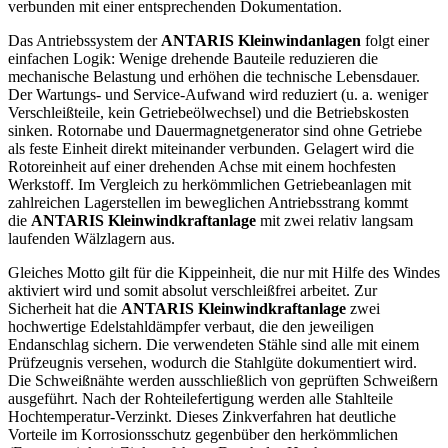
verbunden mit einer entsprechenden Dokumentation.
Das Antriebssystem der
ANTARIS Kleinwindanlagen
folgt einer
einfachen Logik: Wenige drehende Bauteile reduzieren die
mechanische Belastung und erhöhen die technische Lebensdauer.
Der Wartungs- und Service-Aufwand wird reduziert (u. a. weniger
Verschleißteile, kein Getriebeölwechsel) und die Betriebskosten
sinken. Rotornabe und Dauermagnetgenerator sind ohne Getriebe
als feste Einheit direkt miteinander verbunden. Gelagert wird die
Rotoreinheit auf einer drehenden Achse mit einem hochfesten
Werkstoff. Im Vergleich zu herkömmlichen Getriebeanlagen mit
zahlreichen Lagerstellen im beweglichen Antriebsstrang kommt
die
ANTARIS Kleinwindkraftanlage
mit zwei relativ langsam
laufenden Wälzlagern aus.
Gleiches Motto gilt für die Kippeinheit, die nur mit Hilfe des Windes
aktiviert wird und somit absolut verschleißfrei arbeitet. Zur
Sicherheit hat die
ANTARIS Kleinwindkraftanlage
zwei
hochwertige Edelstahldämpfer verbaut, die den jeweiligen
Endanschlag sichern. Die verwendeten Stähle sind alle mit einem
Prüfzeugnis versehen, wodurch die Stahlgüte dokumentiert wird.
Die Schweißnähte werden ausschließlich von geprüften Schweißern
ausgeführt. Nach der Rohteilefertigung werden alle Stahlteile
Hochtemperatur-Verzinkt. Dieses Zinkverfahren hat deutliche
Vorteile im Korrosionsschutz gegenbüber den herkömmlichen