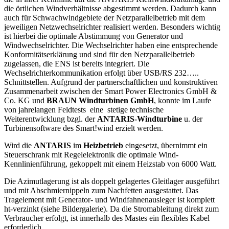
die örtlichen Windverhältnisse abgestimmt werden. Dadurch kann
auch für Schwachwindgebiete der Netzparallelbetrieb mit dem
jeweiligen Netzwechselrichter realisiert werden. Besonders wichtig
ist hierbei die optimale Abstimmung von Generator und
Windwechselrichter. Die Wechselrichter haben eine entsprechende
Konformitätserklärung und sind für den Netzparallelbetrieb
zugelassen, die ENS ist bereits integriert. Die
Wechselrichterkommunikation erfolgt über USB/RS 232…..
Schnittstellen. Aufgrund der partnerschaftlichen und konstruktiven
Zusammenarbeit zwischen der Smart Power Electronics GmbH &
Co. KG und
BRAUN Windturbinen GmbH
, konnte im Laufe
von jahrelangen Feldtests eine stetige technische
Weiterentwicklung bzgl. der
ANTARIS-Windturbine
u. der
Turbinensoftware des Smart!wind erzielt werden.
Wird die
ANTARIS
im
Heizbetrieb
eingesetzt, übernimmt ein
Steuerschrank mit Regelelektronik die optimale Wind-
Kennlinienführung, gekoppelt mit einem Heizstab von 6000 Watt.
Die Azimutlagerung ist als doppelt gelagertes Gleitlager ausgeführt
und mit Abschmiernippeln zum Nachfetten ausgestattet. Das
Tragelement mit Generator- und Windfahnenausleger ist komplett
ht-verzinkt (siehe Bildergalerie). Da die Stromableitung direkt zum
Verbraucher erfolgt, ist innerhalb des Mastes ein flexibles Kabel
erforderlich.