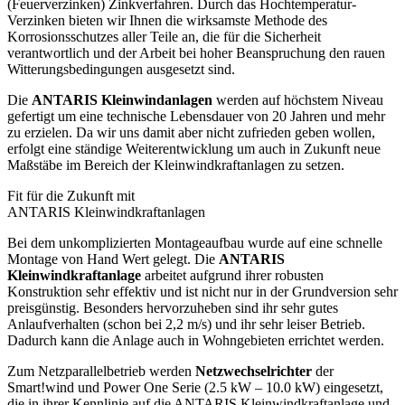
(Feuerverzinken) Zinkverfahren. Durch das Hochtemperatur-
Verzinken bieten wir Ihnen die wirksamste Methode des
Korrosionsschutzes aller Teile an, die für die Sicherheit
verantwortlich und der Arbeit bei hoher Beanspruchung den rauen
Witterungsbedingungen ausgesetzt sind.
Die
ANTARIS Kleinwindanlagen
werden auf höchstem Niveau
gefertigt um eine technische Lebensdauer von 20 Jahren und mehr
zu erzielen. Da wir uns damit aber nicht zufrieden geben wollen,
erfolgt eine ständige Weiterentwicklung um auch in Zukunft neue
Maßstäbe im Bereich der Kleinwindkraftanlagen zu setzen.
Fit für die Zukunft mit
ANTARIS Kleinwindkraftanlagen
Bei dem unkomplizierten Montageaufbau wurde auf eine schnelle
Montage von Hand Wert gelegt. Die
ANTARIS
Kleinwindkraftanlage
arbeitet aufgrund ihrer robusten
Konstruktion sehr effektiv und ist nicht nur in der Grundversion sehr
preisgünstig. Besonders hervorzuheben sind ihr sehr gutes
Anlaufverhalten (schon bei 2,2 m/s) und ihr sehr leiser Betrieb.
Dadurch kann die Anlage auch in Wohngebieten errichtet werden.
Zum Netzparallelbetrieb werden
Netzwechselrichter
der
Smart!wind und Power One Serie (2.5 kW – 10.0 kW) eingesetzt,
die in ihrer Kennlinie auf die ANTARIS Kleinwindkraftanlage und