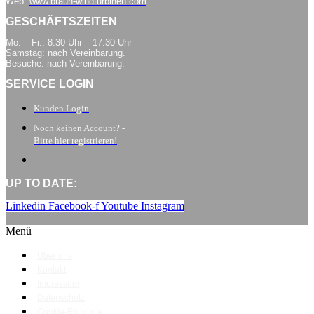
Web:
www.braun-windturbinen.com
GESCHÄFTSZEITEN
Mo. – Fr.: 8:30 Uhr – 17:30 Uhr
Samstag: nach Vereinbarung.
Besuche: nach Vereinbarung.
SERVICE LOGIN
Kunden Login
Noch keinen Account? -
Bitte hier registrieren!
UP TO DATE:
Linkedin
Facebook-f
Youtube
Instagram
Menü
Über uns
Kontakt
Impressum
Datenschutz
Cookie-Richtlinie