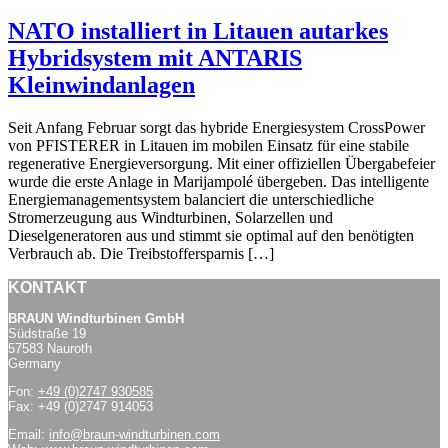
NATO installiert in Litauen autarkes
Hybridsystem mit ANTARIS
Kleinwindanlagen
Seit Anfang Februar sorgt das hybride Energiesystem CrossPower
von PFISTERER in Litauen im mobilen Einsatz für eine stabile
regenerative Energieversorgung. Mit einer offiziellen Übergabefeier
wurde die erste Anlage in Marijampolé übergeben. Das intelligente
Energiemanagementsystem balanciert die unterschiedliche
Stromerzeugung aus Windturbinen, Solarzellen und
Dieselgeneratoren aus und stimmt sie optimal auf den benötigten
Verbrauch ab. Die Treibstoffersparnis […]
KONTAKT
BRAUN Windturbinen GmbH
Südstraße 19
57583 Nauroth
Germany
Fon:
+49 (0)2747 930585
Fax: +49 (0)2747 914053
Email:
info@braun-windturbinen.com