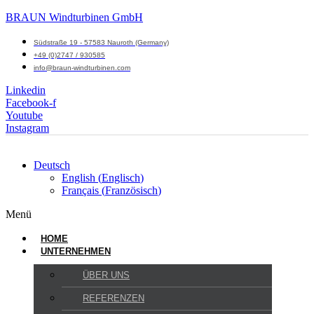
BRAUN Windturbinen GmbH
Südstraße 19 - 57583 Nauroth (Germany)
+49 (0)2747 / 930585
info@braun-windturbinen.com
Linkedin
Facebook-f
Youtube
Instagram
Deutsch
English
(
Englisch
)
Français
(
Französisch
)
Menü
HOME
UNTERNEHMEN
ÜBER UNS
REFERENZEN