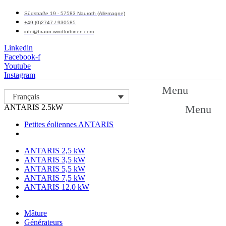
Südstraße 19 - 57583 Nauroth (Allemagne)
+49 (0)2747 / 930585
info@braun-windturbinen.com
Linkedin
Facebook-f
Youtube
Instagram
Menu
Français
ANTARIS 2.5kW
Menu
Petites éoliennes ANTARIS
ANTARIS 2,5 kW
ANTARIS 3,5 kW
ANTARIS 5,5 kW
ANTARIS 7,5 kW
ANTARIS 12.0 kW
Mâture
Générateurs