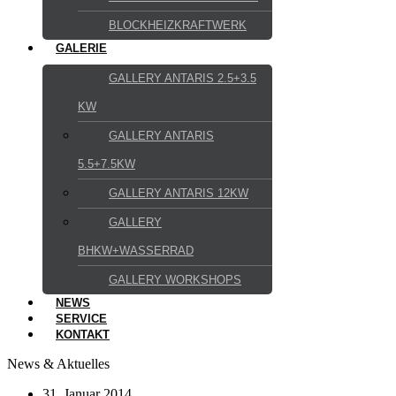
BLOCKHEIZKRAFTWERK
GALERIE
GALLERY ANTARIS 2.5+3.5
KW
GALLERY ANTARIS
5.5+7.5KW
GALLERY ANTARIS 12KW
GALLERY
BHKW+WASSERRAD
GALLERY WORKSHOPS
NEWS
SERVICE
KONTAKT
News & Aktuelles
31. Januar 2014