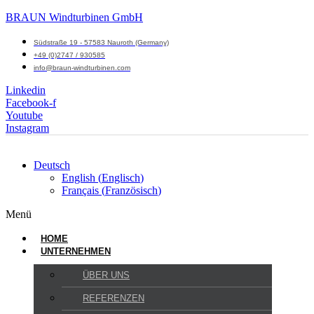
BRAUN Windturbinen GmbH
Südstraße 19 - 57583 Nauroth (Germany)
+49 (0)2747 / 930585
info@braun-windturbinen.com
Linkedin
Facebook-f
Youtube
Instagram
Deutsch
English
(
Englisch
)
Français
(
Französisch
)
Menü
HOME
UNTERNEHMEN
ÜBER UNS
REFERENZEN