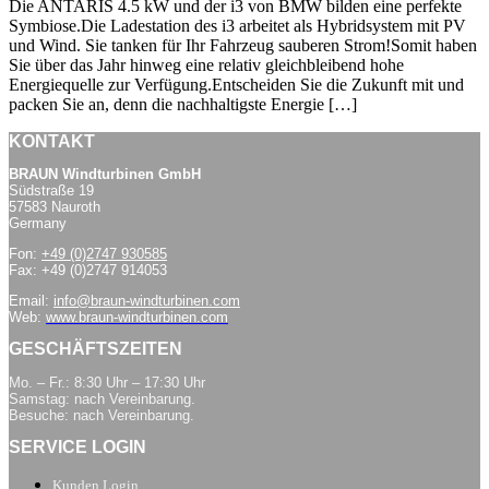
Die ANTARIS 4.5 kW und der i3 von BMW bilden eine perfekte
Symbiose.Die Ladestation des i3 arbeitet als Hybridsystem mit PV
und Wind. Sie tanken für Ihr Fahrzeug sauberen Strom!Somit haben
Sie über das Jahr hinweg eine relativ gleichbleibend hohe
Energiequelle zur Verfügung.Entscheiden Sie die Zukunft mit und
packen Sie an, denn die nachhaltigste Energie […]
KONTAKT
BRAUN Windturbinen GmbH
Südstraße 19
57583 Nauroth
Germany
Fon:
+49 (0)2747 930585
Fax: +49 (0)2747 914053
Email:
info@braun-windturbinen.com
Web:
www.braun-windturbinen.com
GESCHÄFTSZEITEN
Mo. – Fr.: 8:30 Uhr – 17:30 Uhr
Samstag: nach Vereinbarung.
Besuche: nach Vereinbarung.
SERVICE LOGIN
Kunden Login