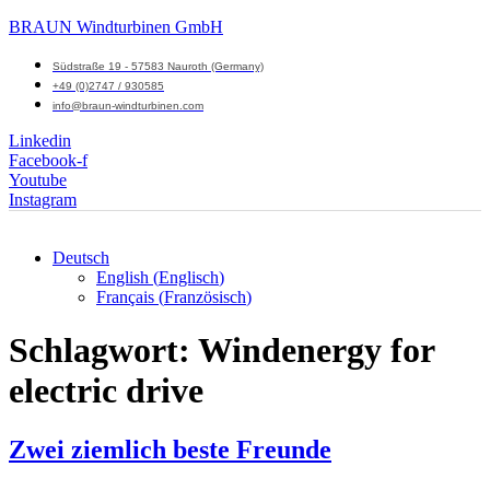
BRAUN Windturbinen GmbH
Südstraße 19 - 57583 Nauroth (Germany)
+49 (0)2747 / 930585
info@braun-windturbinen.com
Linkedin
Facebook-f
Youtube
Instagram
Deutsch
English
(
Englisch
)
Menü
Français
(
Französisch
)
M
Schlagwort:
Windenergy for
electric drive
Zwei ziemlich beste Freunde