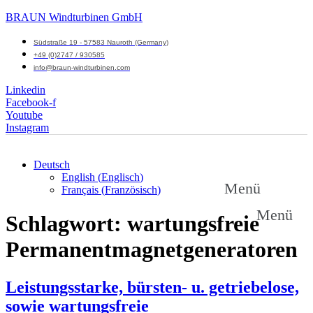
BRAUN Windturbinen GmbH
Südstraße 19 - 57583 Nauroth (Germany)
+49 (0)2747 / 930585
info@braun-windturbinen.com
Linkedin
Facebook-f
Youtube
Instagram
Deutsch
English
(
Englisch
)
Menü
Français
(
Französisch
)
Menü
Schlagwort:
wartungsfreie
Permanentmagnetgeneratoren
Leistungsstarke, bürsten- u. getriebelose,
sowie wartungsfreie