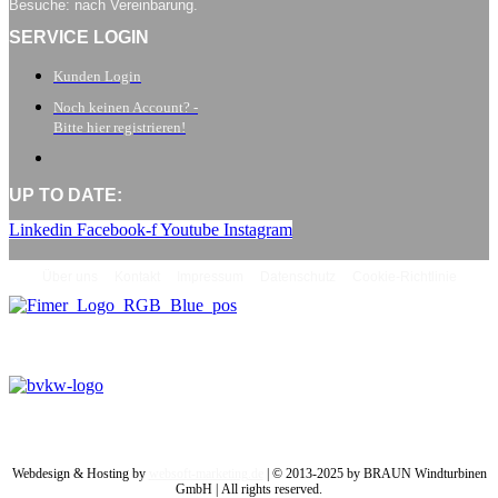
Besuche: nach Vereinbarung.
SERVICE LOGIN
Kunden Login
Noch keinen Account? -
Bitte hier registrieren!
UP TO DATE:
Linkedin
Facebook-f
Youtube
Instagram
Über uns
Kontakt
Impressum
Datenschutz
Cookie-Richtlinie
Webdesign & Hosting by
websoft-marketing.de
| © 2013-2025 by BRAUN Windturbinen
GmbH | All rights reserved.