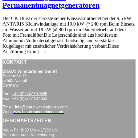
Permanentmagnetgeneratoren
Der CK 18 ist der stärkste seiner Klasse.Er arbeitet bei der 9.5 kW
ANTARIS Kleinwindanlage mit 10.0 kW @ 240 rpm.Beim Einsatz
am Wasserrad mit 18 kW @ 860 rpm im Dauerbetrieb, auf dem
Foto mit Fremdlüfter.Die Lagerschilde sind aus hochfestem
Aluminium Vollmaterial gefräst, beidseitig sind verstärkte
Kugellager mit zusätzlicher Verdrehsicherung verbaut.Diese
Ausführung ist in […]
KONTAKT
BRAUN Windturbinen GmbH
Südstraße 19
57583 Nauroth
Germany
Fon:
+49 (0)2747 930585
Fax: +49 (0)2747 914053
Email:
info@braun-windturbinen.com
Web:
www.braun-windturbinen.com
GESCHÄFTSZEITEN
Mo. – Fr.: 8:30 Uhr – 17:30 Uhr
Samstag: nach Vereinbarung.