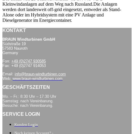
Kleinwindanlagen auf dem Weg nach Russland.Die Anlagen
werden dort landesweit off-grid eingesetzt, entweder als Stand-
Alone oder im Hybridsystem mit eine PV Anlage und
Dieselgenerator im Energiecontainer.
KONTAKT
BRAUN Windturbinen GmbH
Südstraße 19
57583 Nauroth
Germany
Fon:
+49 (0)2747 930585
Fax: +49 (0)2747 914053
Email:
info@braun-windturbinen.com
Web:
www.braun-windturbinen.com
GESCHÄFTSZEITEN
Mo. – Fr.: 8:30 Uhr – 17:30 Uhr
Samstag: nach Vereinbarung.
Besuche: nach Vereinbarung.
SERVICE LOGIN
Kunden Login
Noch keinen Account? -