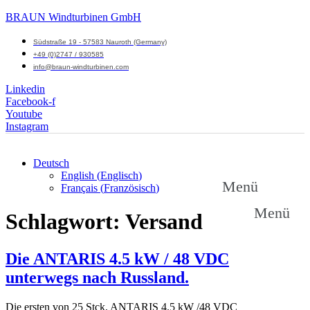
BRAUN Windturbinen GmbH
Südstraße 19 - 57583 Nauroth (Germany)
+49 (0)2747 / 930585
info@braun-windturbinen.com
Linkedin
Facebook-f
Youtube
Instagram
Deutsch
English
(
Englisch
)
Menü
Français
(
Französisch
)
Menü
Schlagwort:
Versand
Die ANTARIS 4.5 kW / 48 VDC
unterwegs nach Russland.
Die ersten von 25 Stck. ANTARIS 4.5 kW /48 VDC