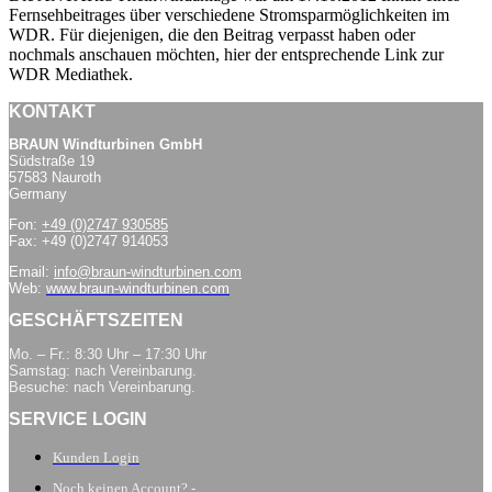
Fernsehbeitrages über verschiedene Stromsparmöglichkeiten im
WDR. Für diejenigen, die den Beitrag verpasst haben oder
nochmals anschauen möchten, hier der entsprechende Link zur
WDR Mediathek.
KONTAKT
BRAUN Windturbinen GmbH
Südstraße 19
57583 Nauroth
Germany
Fon:
+49 (0)2747 930585
Fax: +49 (0)2747 914053
Email:
info@braun-windturbinen.com
Web:
www.braun-windturbinen.com
GESCHÄFTSZEITEN
Mo. – Fr.: 8:30 Uhr – 17:30 Uhr
Samstag: nach Vereinbarung.
Besuche: nach Vereinbarung.
SERVICE LOGIN
Kunden Login
Noch keinen Account? -