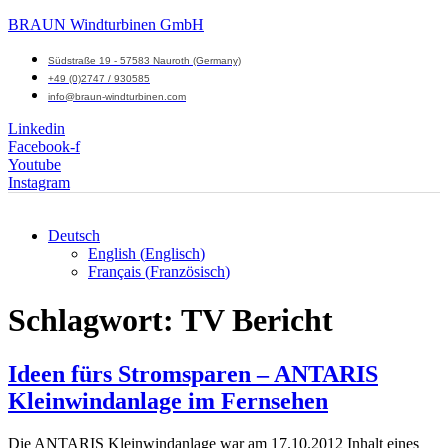
BRAUN Windturbinen GmbH
Südstraße 19 - 57583 Nauroth (Germany)
+49 (0)2747 / 930585
info@braun-windturbinen.com
Linkedin
Facebook-f
Youtube
Instagram
Deutsch
English
(
Englisch
)
Menü
Français
(
Französisch
)
M
Schlagwort:
TV Bericht
Ideen fürs Stromsparen – ANTARIS
Kleinwindanlage im Fernsehen
Die ANTARIS Kleinwindanlage war am 17.10.2012 Inhalt eines