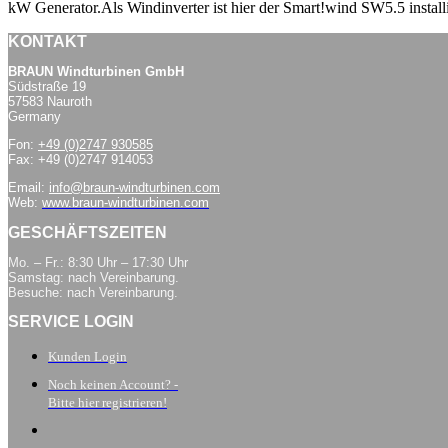
kW Generator.Als Windinverter ist hier der Smart!wind SW5.5 install
KONTAKT
BRAUN Windturbinen GmbH
Südstraße 19
57583 Nauroth
Germany
Fon:
+49 (0)2747 930585
Fax: +49 (0)2747 914053
Email:
info@braun-windturbinen.com
Web:
www.braun-windturbinen.com
GESCHÄFTSZEITEN
Mo. – Fr.: 8:30 Uhr – 17:30 Uhr
Samstag: nach Vereinbarung.
Besuche: nach Vereinbarung.
SERVICE LOGIN
Kunden Login
Noch keinen Account? -
Bitte hier registrieren!