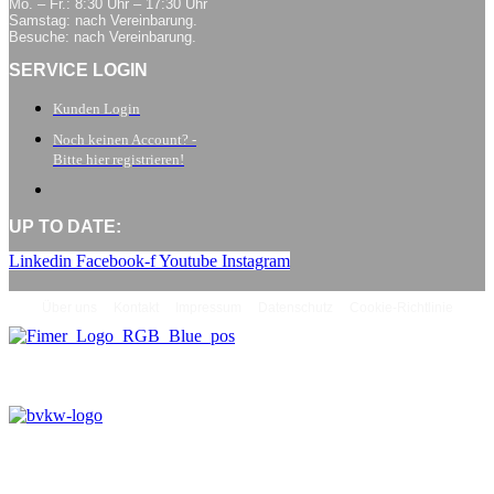
Mo. – Fr.: 8:30 Uhr – 17:30 Uhr
Samstag: nach Vereinbarung.
Besuche: nach Vereinbarung.
SERVICE LOGIN
Kunden Login
Noch keinen Account? -
Bitte hier registrieren!
UP TO DATE:
Linkedin
Facebook-f
Youtube
Instagram
Über uns
Kontakt
Impressum
Datenschutz
Cookie-Richtlinie