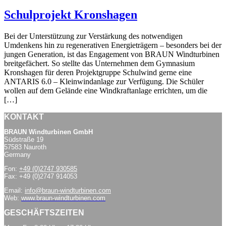
Schulprojekt Kronshagen
Bei der Unterstützung zur Verstärkung des notwendigen
Umdenkens hin zu regenerativen Energieträgern – besonders bei der
jungen Generation, ist das Engagement von BRAUN Windturbinen
breitgefächert. So stellte das Unternehmen dem Gymnasium
Kronshagen für deren Projektgruppe Schulwind gerne eine
ANTARIS 6.0 – Kleinwindanlage zur Verfügung. Die Schüler
wollen auf dem Gelände eine Windkraftanlage errichten, um die
[…]
KONTAKT
BRAUN Windturbinen GmbH
Südstraße 19
57583 Nauroth
Germany
Fon:
+49 (0)2747 930585
Fax: +49 (0)2747 914053
Email:
info@braun-windturbinen.com
Web:
www.braun-windturbinen.com
GESCHÄFTSZEITEN