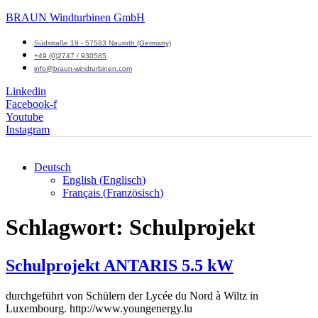
BRAUN Windturbinen GmbH
Südstraße 19 - 57583 Nauroth (Germany)
+49 (0)2747 / 930585
info@braun-windturbinen.com
Linkedin
Facebook-f
Youtube
Instagram
Deutsch
English
(
Englisch
)
Menü
Français
(
Französisch
)
M
Schlagwort:
Schulprojekt
Schulprojekt ANTARIS 5.5 kW
durchgeführt von Schülern der Lycée du Nord à Wiltz in
Luxembourg. http://www.youngenergy.lu