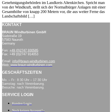
Genehmigungsbehörden im Landkreis Altenkirchen. Spricht man
von der Windkraft, stellt sich der Normalbürger Anlagen mit einer
Gesamthöhe von knapp 200 Metern vor, die aus weiter Ferne das
Landschaftsbild […]
KONTAKT
BRAUN Windturbinen GmbH
Südstraße 19
57583 Nauroth
Germany
Fon:
+49 (0)2747 930585
Fax: +49 (0)2747 914053
Email:
info@braun-windturbinen.com
Web:
www.braun-windturbinen.com
GESCHÄFTSZEITEN
Mo. – Fr.: 8:30 Uhr – 17:30 Uhr
Samstag: nach Vereinbarung.
Besuche: nach Vereinbarung.
SERVICE LOGIN
Kunden Login
Noch keinen Account? -