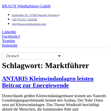
BRAUN Windturbinen GmbH
Südstraße 19 - 57583 Nauroth (Germany)
+49 (0)2747 / 930585
info@braun-windturbinen.com
Linkedin
Facebook-f
Youtube
Instagram
Menü
Deutsch
M
Schlagwort:
Marktführer
ANTARIS Kleinwindanlagen leisten
Beitrag zur Energiewende
Deutschlands größter Kleinwindanlagenbauer kommt aus Nauroth;
Genehmigungsproblematik hemmt den Ausbau; Der Nahe Osten
setzt auf Kleinwindanlagen. Das Thema Windkraft beschäftigt
aktuell die Menschen, die kommunalen Räte und