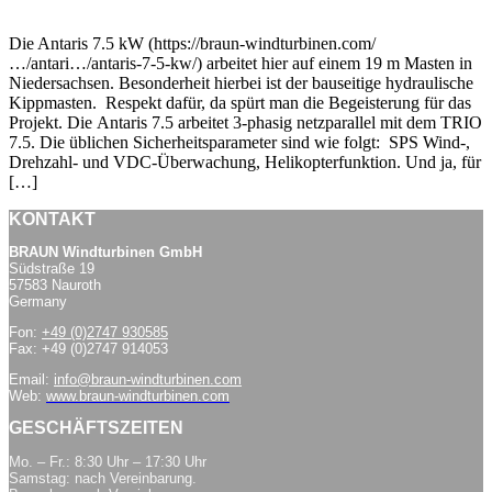
Die Antaris 7.5 kW (https://braun-windturbinen.com/
…/antari…/antaris-7-5-kw/) arbeitet hier auf einem 19 m Masten in
Niedersachsen. Besonderheit hierbei ist der bauseitige hydraulische
Kippmasten. Respekt dafür, da spürt man die Begeisterung für das
Projekt. Die Antaris 7.5 arbeitet 3-phasig netzparallel mit dem TRIO
7.5. Die üblichen Sicherheitsparameter sind wie folgt: SPS Wind-,
Drehzahl- und VDC-Überwachung, Helikopterfunktion. Und ja, für
[…]
KONTAKT
BRAUN Windturbinen GmbH
Südstraße 19
57583 Nauroth
Germany
Fon:
+49 (0)2747 930585
Fax: +49 (0)2747 914053
Email:
info@braun-windturbinen.com
Web:
www.braun-windturbinen.com
GESCHÄFTSZEITEN
Mo. – Fr.: 8:30 Uhr – 17:30 Uhr
Samstag: nach Vereinbarung.