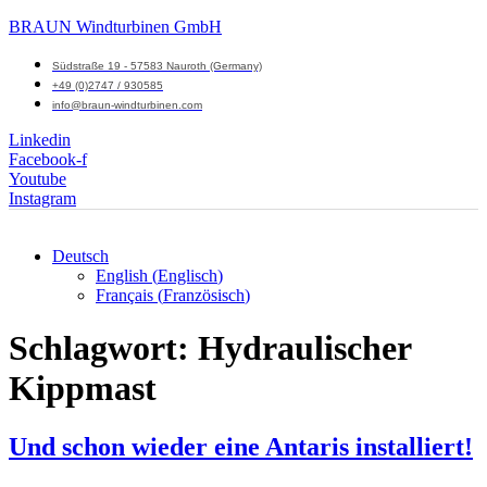
BRAUN Windturbinen GmbH
Südstraße 19 - 57583 Nauroth (Germany)
+49 (0)2747 / 930585
info@braun-windturbinen.com
Linkedin
Facebook-f
Youtube
Instagram
Deutsch
English
(
Englisch
)
Menü
Français
(
Französisch
)
M
Schlagwort:
Hydraulischer
Kippmast
Und schon wieder eine Antaris installiert!