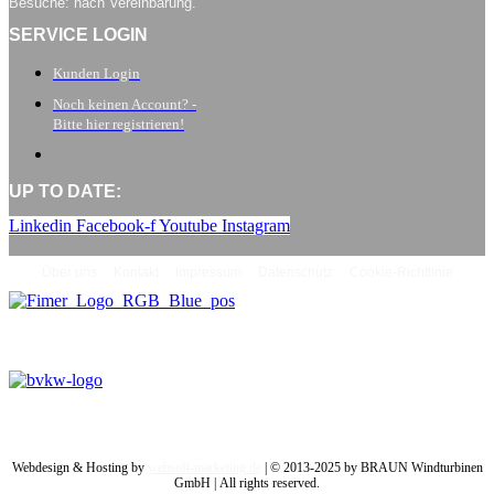
Besuche: nach Vereinbarung.
SERVICE LOGIN
Kunden Login
Noch keinen Account? -
Bitte hier registrieren!
UP TO DATE:
Linkedin
Facebook-f
Youtube
Instagram
Über uns
Kontakt
Impressum
Datenschutz
Cookie-Richtlinie
Webdesign & Hosting by
websoft-marketing.de
| © 2013-2025 by BRAUN Windturbinen
GmbH | All rights reserved.