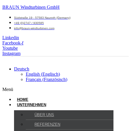
BRAUN Windturbinen GmbH
Südstraße 19 - 57583 Nauroth (Germany)
+49 (0)2747 / 930585
info@braun-windturbinen.com
Linkedin
Facebook-f
Youtube
Instagram
Deutsch
English
(
Englisch
)
Français
(
Französisch
)
Menü
HOME
UNTERNEHMEN
ÜBER UNS
REFERENZEN