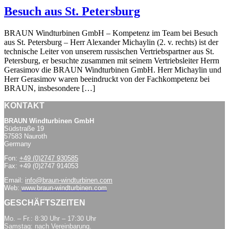
Besuch aus St. Petersburg
BRAUN Windturbinen GmbH – Kompetenz im Team bei Besuch
aus St. Petersburg – Herr Alexander Michaylin (2. v. rechts) ist der
technische Leiter von unserem russischen Vertriebspartner aus St.
Petersburg, er besuchte zusammen mit seinem Vertriebsleiter Herrn
Gerasimov die BRAUN Windturbinen GmbH. Herr Michaylin und
Herr Gerasimov waren beeindruckt von der Fachkompetenz bei
BRAUN, insbesondere […]
KONTAKT
BRAUN Windturbinen GmbH
Südstraße 19
57583 Nauroth
Germany
Fon:
+49 (0)2747 930585
Fax: +49 (0)2747 914053
Email:
info@braun-windturbinen.com
Web:
www.braun-windturbinen.com
GESCHÄFTSZEITEN
Mo. – Fr.: 8:30 Uhr – 17:30 Uhr
Samstag: nach Vereinbarung.