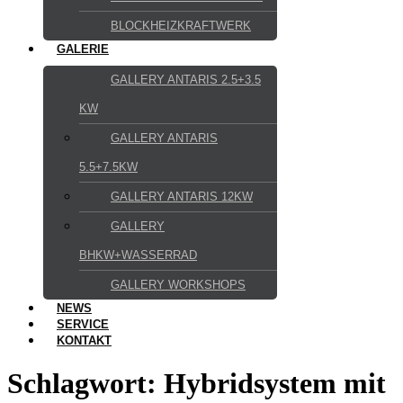
BLOCKHEIZKRAFTWERK
GALERIE
GALLERY ANTARIS 2.5+3.5
KW
GALLERY ANTARIS
5.5+7.5KW
GALLERY ANTARIS 12KW
GALLERY
BHKW+WASSERRAD
GALLERY WORKSHOPS
NEWS
SERVICE
KONTAKT
Schlagwort:
Hybridsystem mit