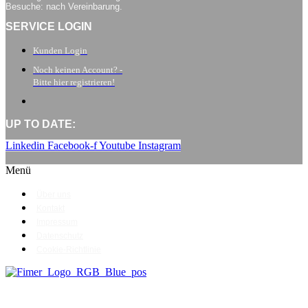
Besuche: nach Vereinbarung.
SERVICE LOGIN
Kunden Login
Noch keinen Account? -
Bitte hier registrieren!
UP TO DATE:
Linkedin
Facebook-f
Youtube
Instagram
Menü
Über uns
Kontakt
Impressum
Datenschutz
Cookie-Richtlinie