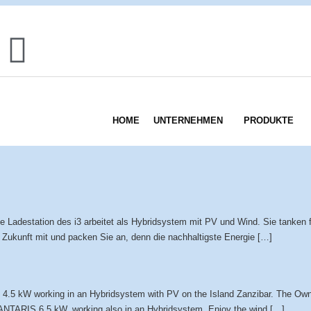
HOME
UNTERNEHMEN
PRODUKTE
Ladestation des i3 arbeitet als Hybridsystem mit PV und Wind. Sie tanken 
e Zukunft mit und packen Sie an, denn die nachhaltigste Energie […]
5 kW working in an Hybridsystem with PV on the Island Zanzibar. The Owner
an ANTARIS 6.5 kW, working also in an Hybridsystem. Enjoy the wind […]