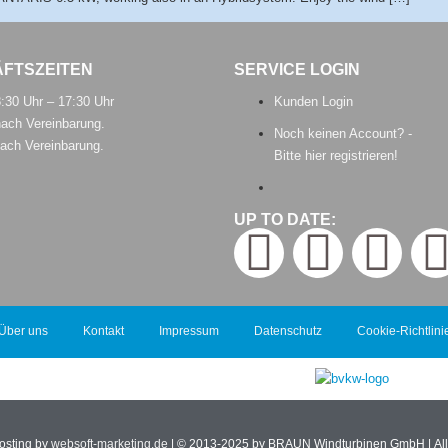
FTSZEITEN
SERVICE LOGIN
8:30 Uhr – 17:30 Uhr
Kunden Login
ach Vereinbarung.
Noch keinen Account? -
ach Vereinbarung.
Bitte hier registrieren!
UP TO DATE:
Über uns
Kontakt
Impressum
Datenschutz
Cookie-Richtlini
osting by
websoft-marketing.de
| © 2013-2025 by BRAUN Windturbinen GmbH | All r