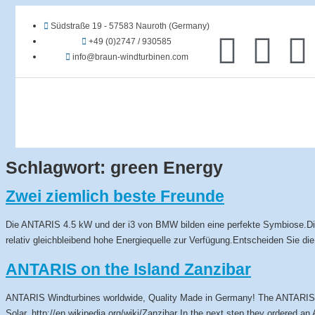
Südstraße 19 - 57583 Nauroth (Germany)
+49 (0)2747 / 930585
info@braun-windturbinen.com
Schlagwort:
green Energy
Zwei ziemlich beste Freunde
Die ANTARIS 4.5 kW und der i3 von BMW bilden eine perfekte Symbiose.Die 
relativ gleichbleibend hohe Energiequelle zur Verfügung.Entscheiden Sie di
ANTARIS on the Island Zanzibar
ANTARIS Windturbines worldwide, Quality Made in Germany! The ANTARIS 4.
Solar. http://en.wikipedia.org/wiki/Zanzibar In the next step they ordered 