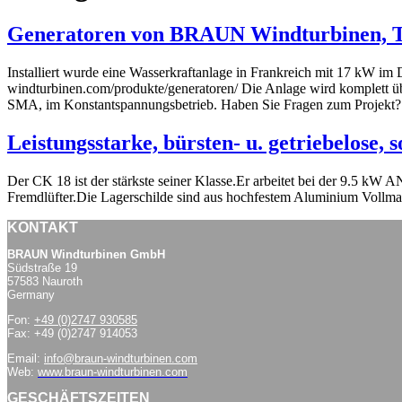
Generatoren von BRAUN Windturbinen, Te
Installiert wurde eine Wasserkraftanlage in Frankreich mit 17 kW im 
windturbinen.com/produkte/generatoren/ Die Anlage wird komplett 
SMA, im Konstantspannungsbetrieb. Haben Sie Fragen zum Projekt? 
Leistungsstarke, bürsten- u. getriebelose
Der CK 18 ist der stärkste seiner Klasse.Er arbeitet bei der 9.5
Fremdlüfter.Die Lagerschilde sind aus hochfestem Aluminium Vollmater
KONTAKT
BRAUN Windturbinen GmbH
Südstraße 19
57583 Nauroth
Germany
Fon:
+49 (0)2747 930585
Fax: +49 (0)2747 914053
Email:
info@braun-windturbinen.com
Web:
www.braun-windturbinen.com
GESCHÄFTSZEITEN