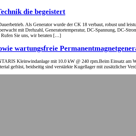
chnik die begeistert
Dauerbetrieb. Als Generator wurde der CK 18 verbaut, robust und leist
überwacht mit Drehzahl, Generatortemperatur, DC-Spannung, DC-Strom
Rufen Sie uns, wir beraten […]
, sowie wartungsfreie Permanentmagnetgener
 kW ANTARIS Kleinwindanlage mit 10.0 kW @ 240 rpm.Beim Einsatz am 
ial gefräst, beidseitig sind verstärkte Kugellager mit zusätzlicher Ve