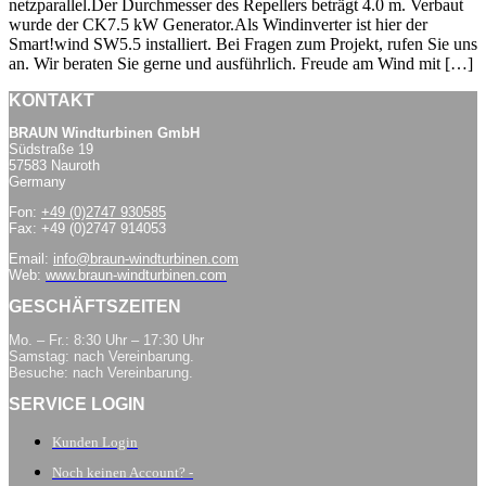
netzparallel.Der Durchmesser des Repellers beträgt 4.0 m. Verbaut
wurde der CK7.5 kW Generator.Als Windinverter ist hier der
Smart!wind SW5.5 installiert. Bei Fragen zum Projekt, rufen Sie uns
an. Wir beraten Sie gerne und ausführlich. Freude am Wind mit […]
KONTAKT
BRAUN Windturbinen GmbH
Südstraße 19
57583 Nauroth
Germany
Fon:
+49 (0)2747 930585
Fax: +49 (0)2747 914053
Email:
info@braun-windturbinen.com
Web:
www.braun-windturbinen.com
GESCHÄFTSZEITEN
Mo. – Fr.: 8:30 Uhr – 17:30 Uhr
Samstag: nach Vereinbarung.
Besuche: nach Vereinbarung.
SERVICE LOGIN
Kunden Login
Noch keinen Account? -