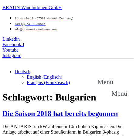
BRAUN Windturbinen GmbH
Südstraße 19 - 57583 Nauroth (Germany)
+49 (0)2747 / 930585
info@braun-windturbinen.com
Linkedin
Facebook-f
Youtube
Instagram
Deutsch
English
(
Englisch
)
Menü
Français
(
Französisch
)
Menü
Schlagwort:
Bulgarien
Die Saison 2018 hat bereits begonnen
Die ANTARIS 5.5 kW auf einem 10m hohen Kippmasten.Die
Anlage arbeitet auf einer Straußenfarm in Bulgarien 3-phasig