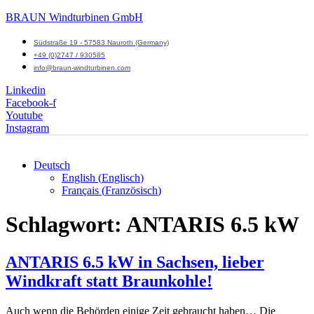
BRAUN Windturbinen GmbH
Südstraße 19 - 57583 Nauroth (Germany)
+49 (0)2747 / 930585
info@braun-windturbinen.com
Linkedin
Facebook-f
Youtube
Instagram
Deutsch
English
(
Englisch
)
Menü
Français
(
Französisch
)
M
Schlagwort:
ANTARIS 6.5 kW
ANTARIS 6.5 kW in Sachsen, lieber
Windkraft statt Braunkohle!
Auch wenn die Behörden einige Zeit gebraucht haben… Die