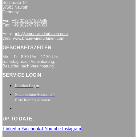
Südstraße 19
57583 Nauroth
Germany
Fon:
+49 (0)2747 930585
Fax: +49 (0)2747 914053
Email:
info@braun-windturbinen.com
Web:
www.braun-windturbinen.com
GESCHÄFTSZEITEN
Mo. – Fr.: 8:30 Uhr – 17:30 Uhr
Samstag: nach Vereinbarung.
Besuche: nach Vereinbarung.
SERVICE LOGIN
Kunden Login
Noch keinen Account? -
Bitte hier registrieren!
UP TO DATE:
Linkedin
Facebook-f
Youtube
Instagram