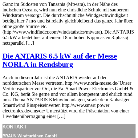
Ganz im Südosten von Tansania (Mtwara), in der Nähe des
indischen Ozeans, wird nun eine christliche Schule mit sauberem
Windstrom versorgt. Die durchschnittliche Windgeschwindigkeit
beträgt hier 7 m/s und ist relativ gleichbleibend das ganze Jahr über,
ohne große Stürme etc.
(http://www.windfinder.com/windstatistics/mtwara). Die ANTARIS
6.5 kW arbeitet hier auf einem 18 m hohen Kippmasten 3-phasig
netzparallel […]
Die ANTARIS 6.5 kW auf der Messe
NORLA in Rendsburg
Auch in diesem Jahr ist die ANTARIS wieder auf der
norddeutschen Messe vertreten. http://www.norla-messe.de/ Unser
Vertriebspartner vor Ort, die Fa. Smart Power Electronics GmbH &
Co. KG, berät Sie gerne und vor allem kompetent und ehrlich rund
ums Thema ANTARIS Kleinwindanlagen, sowie dem 3-phasigen
Smart!wind Einspeiseinverter. http://www.smart-power-
electronics.de/cms/de/ Unterstützt wird die Präsentation von einer
Livedatenübertragung einer […]
KONTAKT
BRAUN Windturbinen GmbH