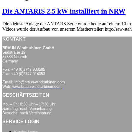
Die ANTARIS 2.5 kW installiert in NRW
Die kleinste Anlage der ANTARS Serie wurde heute auf einem 10 m Kip
Videos wurde der Aufbau von unserem Masthersteller: http://saw-stahl
KONTAKT
BRAUN Windturbinen GmbH
Südstraße 19
57583 Nauroth
Germany
Fon:
+49 (0)2747 930585
Fax: +49 (0)2747 914053
Email:
info@braun-windturbinen.com
Web:
www.braun-windturbinen.com
GESCHÄFTSZEITEN
Mo. – Fr.: 8:30 Uhr – 17:30 Uhr
Samstag: nach Vereinbarung.
Besuche: nach Vereinbarung.
SERVICE LOGIN
Kunden Login