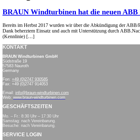
BRAUN Windturbinen hat die neuen ABB DM
Bereits im Herbst 2017 wurden wir über die Abkündigung der ABB/PO 
Dank beherztem Einsatz und auch mit Unterstützung durch ABB.Nach
(Kennlinie) […]
KONTAKT
BRAUN Windturbinen GmbH
Südstraße 19
57583 Nauroth
Germany
Fon:
+49 (0)2747 930585
Fax: +49 (0)2747 914053
Email:
info@braun-windturbinen.com
Web:
www.braun-windturbinen.com
GESCHÄFTSZEITEN
Mo. – Fr.: 8:30 Uhr – 17:30 Uhr
Samstag: nach Vereinbarung.
Besuche: nach Vereinbarung.
SERVICE LOGIN