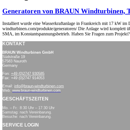
Generatoren von BRAUN Windturbinen, Te
Installiert wurde eine Wasserkraftanlage in Frankreich mit 17 kW im 
windturbinen.com/produkte/generatoren/ Die Anlage wird komplett 
SMA, im Konstantspannungsbetrieb. Haben Sie Fragen zum Projekt? 
KONTAKT
BRAUN Windturbinen GmbH
Südstraße 19
57583 Nauroth
Germany
Fon:
+49 (0)2747 930585
Fax: +49 (0)2747 914053
Email:
info@braun-windturbinen.com
Web:
www.braun-windturbinen.com
GESCHÄFTSZEITEN
Mo. – Fr.: 8:30 Uhr – 17:30 Uhr
Samstag: nach Vereinbarung.
Besuche: nach Vereinbarung.
SERVICE LOGIN