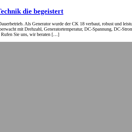
chnik die begeistert
Dauerbetrieb. Als Generator wurde der CK 18 verbaut, robust und leist
überwacht mit Drehzahl, Generatortemperatur, DC-Spannung, DC-Strom
Rufen Sie uns, wir beraten […]