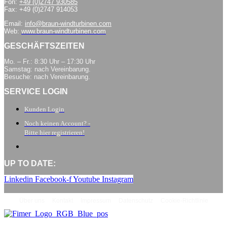
Fon:
+49 (0)2747 930585
Fax: +49 (0)2747 914053
Email:
info@braun-windturbinen.com
Web:
www.braun-windturbinen.com
GESCHÄFTSZEITEN
Mo. – Fr.: 8:30 Uhr – 17:30 Uhr
Samstag: nach Vereinbarung.
Besuche: nach Vereinbarung.
SERVICE LOGIN
Kunden Login
Noch keinen Account? -
Bitte hier registrieren!
UP TO DATE:
Linkedin
Facebook-f
Youtube
Instagram
Über uns
Kontakt
Impressum
Datenschutz
Cookie-Richtlinie