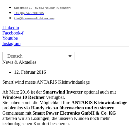
Südstraße 19 - 57583 Nauroth (Germany)
+49 (0)2747 / 930585
info@braun-windturbinen.com
Linkedin
Facebook-f
Youtube
Instagram
Menü
Deutsch
M
News & Aktuelles
12. Februar 2016
Smart!wind meets ANTARIS Kleinwindanlage
Ab März 2016 ist der
Smartwind
Inverter
optional auch mit
Windows 10 Rechner
verfügbar.
Sie haben somit die Möglichkeit Ihre
ANTARIS Kleinwindanlage
problemlos
via Handy etc. zu überwachen und zu steuern
.
Gemeinsam mit
Smart Power Eletronics GmbH & Co. KG
arbeiten wir an Lösungen, die unseren Kunden noch mehr
technologischen Komfort bescheren.