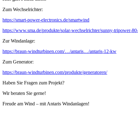
Zum Wechselrichter:
https://smart-power-electronics.de/smartwind
https://www.sma.de/produkte/solar-wechselrichter/sunny-tripower-80
Zur Windanlage:
https://braun-windturbinen.com/…/antaris…/antaris-12-kw
Zum Generator:
https://braun-windturbinen.com/produkte/generatoren/
Haben Sie Fragen zum Projekt?
Wir beraten Sie gerne!
Freude am Wind – mit Antaris Windanlagen!