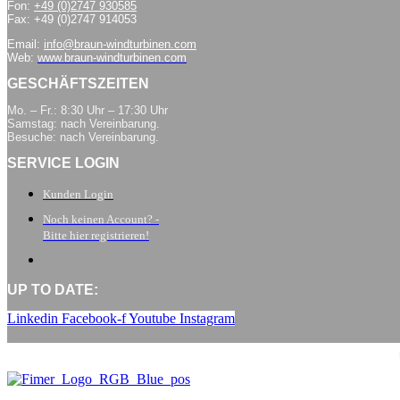
Fon:
+49 (0)2747 930585
Fax: +49 (0)2747 914053
Email:
info@braun-windturbinen.com
Web:
www.braun-windturbinen.com
GESCHÄFTSZEITEN
Mo. – Fr.: 8:30 Uhr – 17:30 Uhr
Samstag: nach Vereinbarung.
Besuche: nach Vereinbarung.
SERVICE LOGIN
Kunden Login
Noch keinen Account? -
Bitte hier registrieren!
UP TO DATE:
Linkedin
Facebook-f
Youtube
Instagram