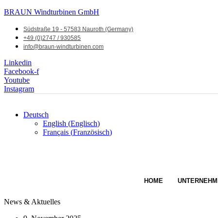
BRAUN Windturbinen GmbH
Südstraße 19 - 57583 Nauroth (Germany)
+49 (0)2747 / 930585
info@braun-windturbinen.com
Linkedin
Facebook-f
Youtube
Instagram
Deutsch
English
(
Englisch
)
Français
(
Französisch
)
HOME
UNTERNEHM
News & Aktuelles