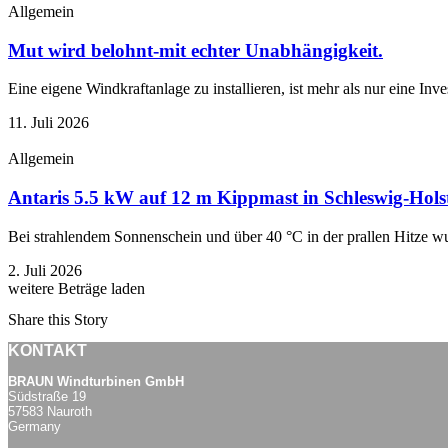
Allgemein
Mut wird belohnt-mit echter Unabhängigkeit.
Eine eigene Windkraftanlage zu installieren, ist mehr als nur eine Inve
11. Juli 2026
Allgemein
Antaris 5.5 kW auf 12 m Kippmast in Schleswig-Holstei
Bei strahlendem Sonnenschein und über 40 °C in der prallen Hitze wu
2. Juli 2026
weitere Beträge laden
Share this Story
KONTAKT
BRAUN Windturbinen GmbH
Südstraße 19
57583 Nauroth
Germany