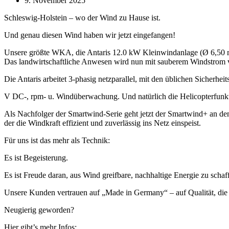
9. November 2025
Schleswig-Holstein – wo der Wind zu Hause ist.
Und genau diesen Wind haben wir jetzt eingefangen!
Unsere größte WKA, die Antaris 12.0 kW Kleinwindanlage (Ø 6,50 m),
Das landwirtschaftliche Anwesen wird nun mit sauberem Windstrom 
Die Antaris arbeitet 3-phasig netzparallel, mit den üblichen Sicherhei
V DC-, rpm- u. Windüberwachung. Und natürlich die Helicopterfunkt
Als Nachfolger der Smartwind-Serie geht jetzt der Smartwind+ an 
der die Windkraft effizient und zuverlässig ins Netz einspeist.
Für uns ist das mehr als Technik:
Es ist Begeisterung.
Es ist Freude daran, aus Wind greifbare, nachhaltige Energie zu schaf
Unsere Kunden vertrauen auf „Made in Germany“ – auf Qualität, die 
Neugierig geworden?
Hier gibt’s mehr Infos: