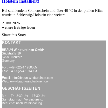
Holstein installiert!
Bei strahlendem Sonnenschein und über 40 °C in der prallen Hitze
wurde in Schleswig-Holstein eine weitere
2. Juli 2026
weitere Beträge laden
Share this Story
KONTAKT
BRAUN Windturbinen GmbH
Südstraße 19
57583 Nauroth
Germany
Fon:
+49 (0)2747 930585
Fax: +49 (0)2747 914053
Email:
info@braun-windturbinen.com
Web:
www.braun-windturbinen.com
GESCHÄFTSZEITEN
Mo. – Fr.: 8:30 Uhr – 17:30 Uhr
Samstag: nach Vereinbarung.
Besuche: nach Vereinbarung.