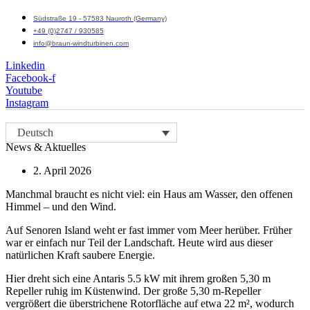
Südstraße 19 - 57583 Nauroth (Germany)
+49 (0)2747 / 930585
info@braun-windturbinen.com
Linkedin
Facebook-f
Youtube
Instagram
Menü
Deutsch
M
News & Aktuelles
2. April 2026
Manchmal braucht es nicht viel: ein Haus am Wasser, den offenen
Himmel – und den Wind.
Auf Senoren Island weht er fast immer vom Meer herüber. Früher
war er einfach nur Teil der Landschaft. Heute wird aus dieser
natürlichen Kraft saubere Energie.
Hier dreht sich eine Antaris 5.5 kW mit ihrem großen 5,30 m
Repeller ruhig im Küstenwind. Der große 5,30 m-Repeller
vergrößert die überstrichene Rotorfläche auf etwa 22 m², wodurch