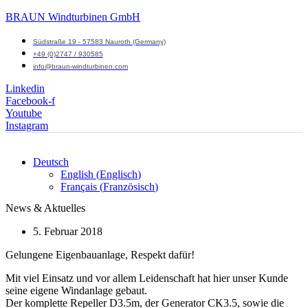
BRAUN Windturbinen GmbH
Südstraße 19 - 57583 Nauroth (Germany)
+49 (0)2747 / 930585
info@braun-windturbinen.com
Linkedin
Facebook-f
Youtube
Instagram
Deutsch
English
(
Englisch
)
Menü
Français
(
Französisch
)
M
News & Aktuelles
5. Februar 2018
Gelungene Eigenbauanlage, Respekt dafür!
Mit viel Einsatz und vor allem Leidenschaft hat hier unser Kunde
seine eigene Windanlage gebaut.
Der komplette Repeller D3.5m, der Generator CK3.5, sowie die