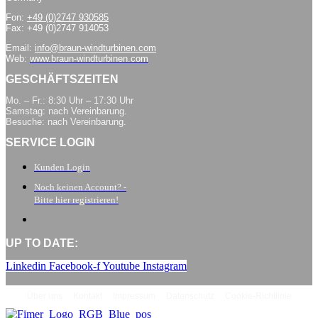
Fon:
+49 (0)2747 930585
Fax: +49 (0)2747 914053
Email:
info@braun-windturbinen.com
Web:
www.braun-windturbinen.com
GESCHÄFTSZEITEN
Mo. – Fr.: 8:30 Uhr – 17:30 Uhr
Samstag: nach Vereinbarung.
Besuche: nach Vereinbarung.
SERVICE LOGIN
Kunden Login
Noch keinen Account? -
Bitte hier registrieren!
UP TO DATE:
Linkedin
Facebook-f
Youtube
Instagram
Über uns
Kontakt
Impressum
Datenschutz
Cookie-Richtlinie