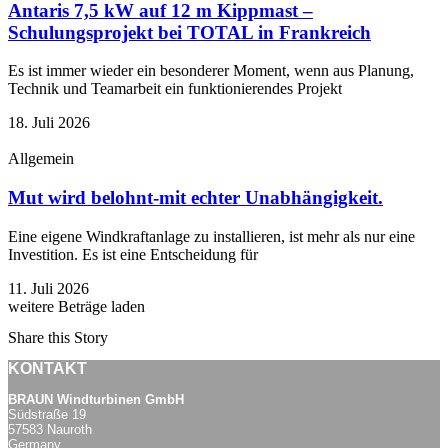
Antaris 7,5 kW auf 12 m Kippmast –
Schulungsprojekt bei TOTAL in Frankreich
Es ist immer wieder ein besonderer Moment, wenn aus Planung,
Technik und Teamarbeit ein funktionierendes Projekt
18. Juli 2026
Allgemein
Mut wird belohnt-mit echter Unabhängigkeit.
Eine eigene Windkraftanlage zu installieren, ist mehr als nur eine
Investition. Es ist eine Entscheidung für
11. Juli 2026
weitere Beträge laden
Share this Story
KONTAKT
BRAUN Windturbinen GmbH
Südstraße 19
57583 Nauroth
Germany