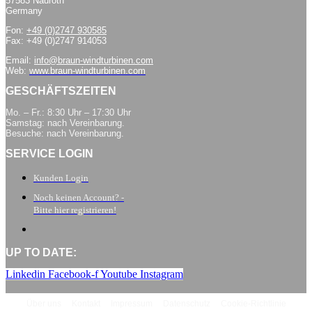
57583 Nauroth
Germany
Fon:
+49 (0)2747 930585
Fax: +49 (0)2747 914053
Email:
info@braun-windturbinen.com
Web:
www.braun-windturbinen.com
GESCHÄFTSZEITEN
Mo. – Fr.: 8:30 Uhr – 17:30 Uhr
Samstag: nach Vereinbarung.
Besuche: nach Vereinbarung.
SERVICE LOGIN
Kunden Login
Noch keinen Account? -
Bitte hier registrieren!
UP TO DATE:
Linkedin
Facebook-f
Youtube
Instagram
Über uns
Kontakt
Impressum
Datenschutz
Cookie-Richtlinie