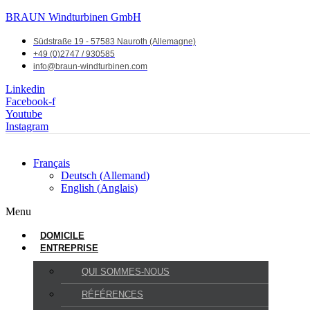
BRAUN Windturbinen GmbH
Südstraße 19 - 57583 Nauroth (Allemagne)
+49 (0)2747 / 930585
info@braun-windturbinen.com
Linkedin
Facebook-f
Youtube
Instagram
Français
Deutsch
(
Allemand
)
English
(
Anglais
)
Menu
DOMICILE
ENTREPRISE
QUI SOMMES-NOUS
RÉFÉRENCES