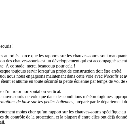
souris !
les autorités parce que les rapports sur les chauves-souris sont manquant
tion des chauves-souris est un développement qui est accompagné scien
e. À ce stade, merci beaucoup pour cela !
que toujours servir lorsqu’un projet de construction doit être arrêté.
ourquoi nous nous engageons maintenant dans cette voie avec
Noctalis
et a
teint et allume en toute sécurité la petite éolienne par temps de vol de 
e d’un rotor horizontal ou vertical.
 chauve-souris ne vole que dans des conditions météorologiques appropr
rmations de base sur les petites éoliennes,
préparé par le département 
nettement moins cher qu’un rapport sur les chauves-souris spécifique au s
ées du contrôle de la protection, et la plupart d’entre elles ont déjà donn
il.