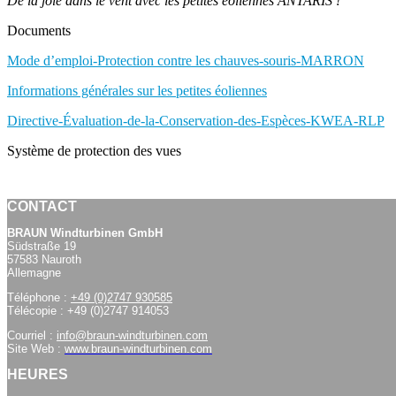
De la joie dans le vent avec les petites éoliennes ANTARIS !
Documents
Mode d’emploi-Protection contre les chauves-souris-MARRON
Informations générales sur les petites éoliennes
Directive-Évaluation-de-la-Conservation-des-Espèces-KWEA-RLP
Système de protection des vues
CONTACT
BRAUN Windturbinen GmbH
Südstraße 19
57583 Nauroth
Allemagne
Téléphone :
+49 (0)2747 930585
Télécopie : +49 (0)2747 914053
Courriel :
info@braun-windturbinen.com
Site Web :
www.braun-windturbinen.com
HEURES