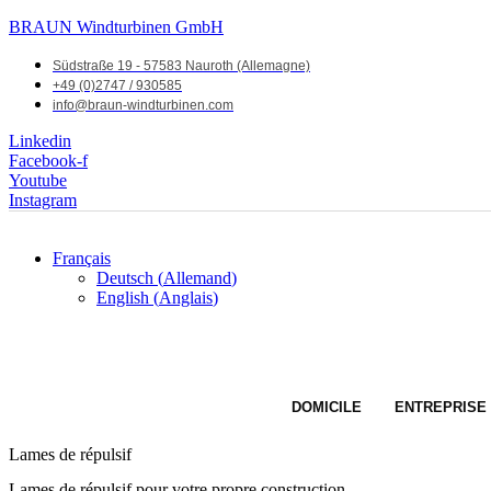
BRAUN Windturbinen GmbH
Südstraße 19 - 57583 Nauroth (Allemagne)
+49 (0)2747 / 930585
info@braun-windturbinen.com
Linkedin
Facebook-f
Youtube
Instagram
Français
Deutsch
(
Allemand
)
English
(
Anglais
)
DOMICILE
ENTREPRISE
Lames de répulsif
Lames de répulsif pour votre propre construction