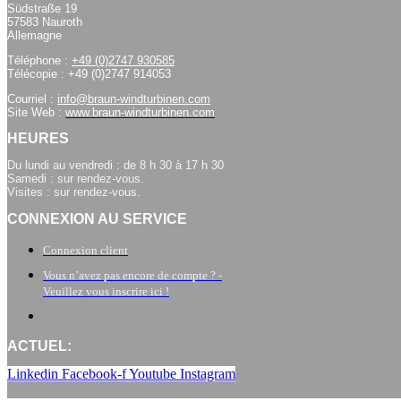
Südstraße 19
57583 Nauroth
Allemagne
Téléphone :
+49 (0)2747 930585
Télécopie : +49 (0)2747 914053
Courriel :
info@braun-windturbinen.com
Site Web :
www.braun-windturbinen.com
HEURES
Du lundi au vendredi : de 8 h 30 à 17 h 30
Samedi : sur rendez-vous.
Visites : sur rendez-vous.
CONNEXION AU SERVICE
Connexion client
Vous n’avez pas encore de compte ? -
Veuillez vous inscrire ici !
ACTUEL:
Linkedin
Facebook-f
Youtube
Instagram