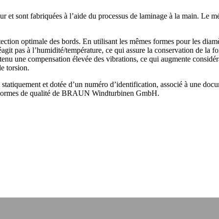
r et sont fabriquées à l’aide du processus de laminage à la main. Le méla
ction optimale des bords. En utilisant les mêmes formes pour les diamètre
réagit pas à l’humidité/température, ce qui assure la conservation de la
obtenu une compensation élevée des vibrations, ce qui augmente considéra
de torsion.
t statiquement et dotée d’un numéro d’identification, associé à une docu
ux normes de qualité de BRAUN Windturbinen GmbH.