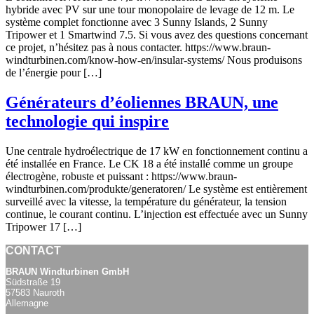
hybride avec PV sur une tour monopolaire de levage de 12 m. Le
système complet fonctionne avec 3 Sunny Islands, 2 Sunny
Tripower et 1 Smartwind 7.5. Si vous avez des questions concernant
ce projet, n’hésitez pas à nous contacter. https://www.braun-
windturbinen.com/know-how-en/insular-systems/ Nous produisons
de l’énergie pour […]
Générateurs d’éoliennes BRAUN, une
technologie qui inspire
Une centrale hydroélectrique de 17 kW en fonctionnement continu a
été installée en France. Le CK 18 a été installé comme un groupe
électrogène, robuste et puissant : https://www.braun-
windturbinen.com/produkte/generatoren/ Le système est entièrement
surveillé avec la vitesse, la température du générateur, la tension
continue, le courant continu. L’injection est effectuée avec un Sunny
Tripower 17 […]
CONTACT
BRAUN Windturbinen GmbH
Südstraße 19
57583 Nauroth
Allemagne