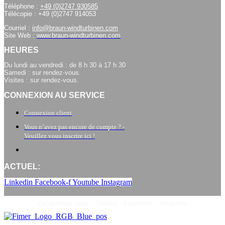
Téléphone :
+49 (0)2747 930585
Télécopie : +49 (0)2747 914053
Courriel :
info@braun-windturbinen.com
Site Web :
www.braun-windturbinen.com
HEURES
Du lundi au vendredi : de 8 h 30 à 17 h 30
Samedi : sur rendez-vous.
Visites : sur rendez-vous.
CONNEXION AU SERVICE
Connexion client
Vous n’avez pas encore de compte ? -
Veuillez vous inscrire ici !
ACTUEL:
Linkedin
Facebook-f
Youtube
Instagram
Qui sommes-nous
Contact
Empreinte
Vie privée