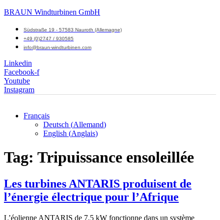
BRAUN Windturbinen GmbH
Südstraße 19 - 57583 Nauroth (Allemagne)
+49 (0)2747 / 930585
info@braun-windturbinen.com
Linkedin
Facebook-f
Youtube
Instagram
Français
Deutsch
(
Allemand
)
Menu
English
(
Anglais
)
M
Tag:
Tripuissance ensoleillée
Les turbines ANTARIS produisent de
l’énergie électrique pour l’Afrique
L’éolienne ANTARIS de 7,5 kW fonctionne dans un système