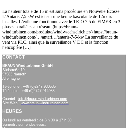
La hauteur totale de 15 m est sans procédure en Nouvelle-Écosse.
L’Antaris 7,5 kW est ici sur une benne basculante de 12mdix
installés. L’éolienne fonctionne avec le TRIO 7.5 de FIMER en 3
phases parallèles au réseau. (https://braun-
windturbinen.com/produkte/wind-wechselrichter/) https://braun-
windturbinen.com/…/antari…/antaris-7-5-kw La surveillance du
vent via PLC, ainsi que la surveillance V DC et la fonction
hélicoptère […]
CONTACT
BRAUN Windturbinen GmbH
Südstraße 19
57583 Nauroth
Allemagne
Téléphone :
+49 (0)2747 930585
Télécopie : +49 (0)2747 914053
Courriel :
info@braun-windturbinen.com
Site Web :
www.braun-windturbinen.com
HEURES
Du lundi au vendredi : de 8 h 30 à 17 h 30
Samedi : sur rendez-vous.