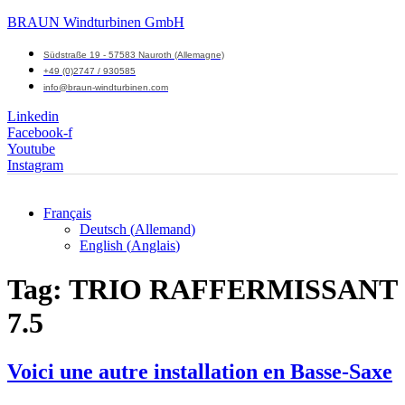
BRAUN Windturbinen GmbH
Südstraße 19 - 57583 Nauroth (Allemagne)
+49 (0)2747 / 930585
info@braun-windturbinen.com
Linkedin
Facebook-f
Youtube
Instagram
Français
Deutsch
(
Allemand
)
Menu
English
(
Anglais
)
M
Tag:
TRIO RAFFERMISSANT
7.5
Voici une autre installation en Basse-Saxe