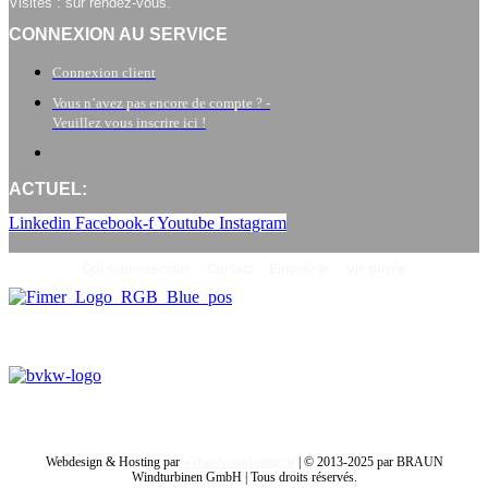
Visites : sur rendez-vous.
CONNEXION AU SERVICE
Connexion client
Vous n’avez pas encore de compte ? -
Veuillez vous inscrire ici !
ACTUEL:
Linkedin
Facebook-f
Youtube
Instagram
Qui sommes-nous
Contact
Empreinte
Vie privée
Webdesign & Hosting par
websoft-marketing.de
| © 2013-2025 par BRAUN
Windturbinen GmbH | Tous droits réservés.