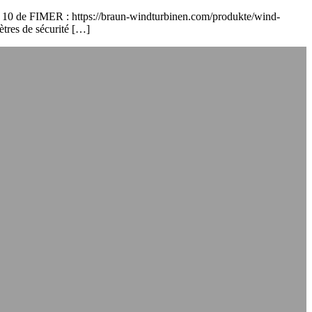
 PVS 10 de FIMER : https://braun-windturbinen.com/produkte/wind-
mètres de sécurité […]