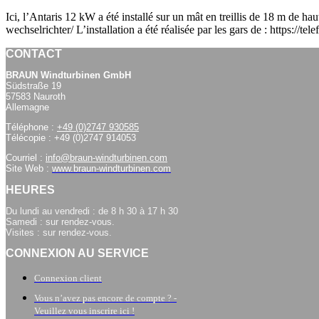
Ici, l’Antaris 12 kW a été installé sur un mât en treillis de 18 m de
wechselrichter/ L’installation a été réalisée par les gars de : https://t
CONTACT
BRAUN Windturbinen GmbH
Südstraße 19
57583 Nauroth
Allemagne
Téléphone :
+49 (0)2747 930585
Télécopie : +49 (0)2747 914053
Courriel :
info@braun-windturbinen.com
Site Web :
www.braun-windturbinen.com
HEURES
Du lundi au vendredi : de 8 h 30 à 17 h 30
Samedi : sur rendez-vous.
Visites : sur rendez-vous.
CONNEXION AU SERVICE
Connexion client
Vous n’avez pas encore de compte ? -
Veuillez vous inscrire ici !