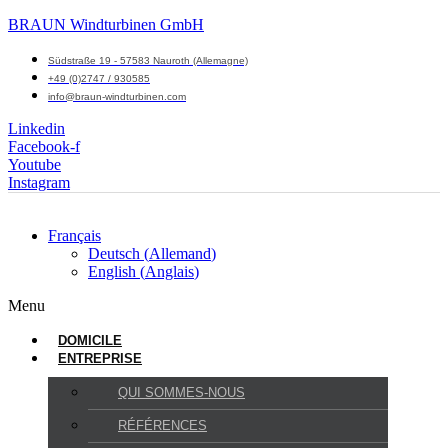
BRAUN Windturbinen GmbH
Südstraße 19 - 57583 Nauroth (Allemagne)
+49 (0)2747 / 930585
info@braun-windturbinen.com
Linkedin
Facebook-f
Youtube
Instagram
Français
Deutsch
(
Allemand
)
English
(
Anglais
)
Menu
DOMICILE
ENTREPRISE
QUI SOMMES-NOUS
RÉFÉRENCES