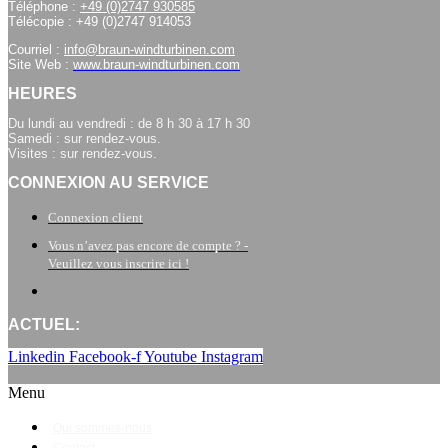
Téléphone :
+49 (0)2747 930585
Télécopie : +49 (0)2747 914053
Courriel :
info@braun-windturbinen.com
Site Web :
www.braun-windturbinen.com
HEURES
Du lundi au vendredi : de 8 h 30 à 17 h 30
Samedi : sur rendez-vous.
Visites : sur rendez-vous.
CONNEXION AU SERVICE
Connexion client
Vous n’avez pas encore de compte ? -
Veuillez vous inscrire ici !
ACTUEL:
Linkedin
Facebook-f
Youtube
Instagram
Menu
Qui sommes-nous
Contact