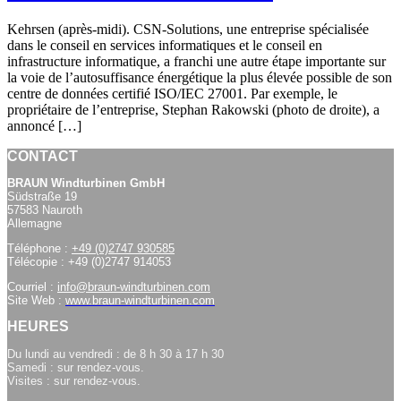
Kehrsen (après-midi). CSN-Solutions, une entreprise spécialisée
dans le conseil en services informatiques et le conseil en
infrastructure informatique, a franchi une autre étape importante sur
la voie de l’autosuffisance énergétique la plus élevée possible de son
centre de données certifié ISO/IEC 27001. Par exemple, le
propriétaire de l’entreprise, Stephan Rakowski (photo de droite), a
annoncé […]
CONTACT
BRAUN Windturbinen GmbH
Südstraße 19
57583 Nauroth
Allemagne
Téléphone :
+49 (0)2747 930585
Télécopie : +49 (0)2747 914053
Courriel :
info@braun-windturbinen.com
Site Web :
www.braun-windturbinen.com
HEURES
Du lundi au vendredi : de 8 h 30 à 17 h 30
Samedi : sur rendez-vous.
Visites : sur rendez-vous.