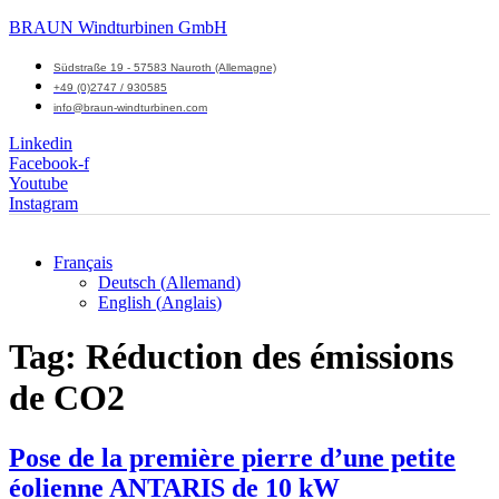
BRAUN Windturbinen GmbH
Südstraße 19 - 57583 Nauroth (Allemagne)
+49 (0)2747 / 930585
info@braun-windturbinen.com
Linkedin
Facebook-f
Youtube
Instagram
Français
Deutsch
(
Allemand
)
Menu
English
(
Anglais
)
M
Tag:
Réduction des émissions
de CO2
Pose de la première pierre d’une petite
éolienne ANTARIS de 10 kW