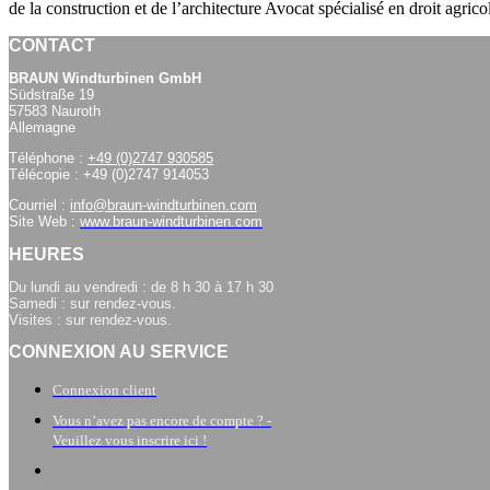
de la construction et de l’architecture Avocat spécialisé en droit agri
CONTACT
BRAUN Windturbinen GmbH
Südstraße 19
57583 Nauroth
Allemagne
Téléphone :
+49 (0)2747 930585
Télécopie : +49 (0)2747 914053
Courriel :
info@braun-windturbinen.com
Site Web :
www.braun-windturbinen.com
HEURES
Du lundi au vendredi : de 8 h 30 à 17 h 30
Samedi : sur rendez-vous.
Visites : sur rendez-vous.
CONNEXION AU SERVICE
Connexion client
Vous n’avez pas encore de compte ? -
Veuillez vous inscrire ici !