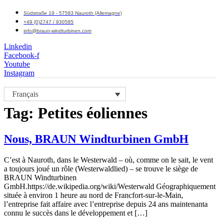
Südstraße 19 - 57583 Nauroth (Allemagne)
+49 (0)2747 / 930585
info@braun-windturbinen.com
Linkedin
Facebook-f
Youtube
Instagram
Menu
Français
M
Tag:
Petites éoliennes
Nous, BRAUN Windturbinen GmbH
C’est à Nauroth, dans le Westerwald – où, comme on le sait, le vent
a toujours joué un rôle (Westerwaldlied) – se trouve le siège de
BRAUN Windturbinen
GmbH.https://de.wikipedia.org/wiki/Westerwald Géographiquement
située à environ 1 heure au nord de Francfort-sur-le-Main,
l’entreprise fait affaire avec l’entreprise depuis 24 ans maintenanta
connu le succès dans le développement et […]