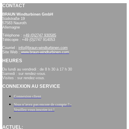
CONTACT
BRAUN Windturbinen GmbH
Südstraße 19
57583 Nauroth
Allemagne
Téléphone :
+49 (0)2747 930585
Télécopie : +49 (0)2747 914053
Courriel :
info@braun-windturbinen.com
Site Web :
www.braun-windturbinen.com
HEURES
Du lundi au vendredi : de 8 h 30 à 17 h 30
Samedi : sur rendez-vous.
Visites : sur rendez-vous.
CONNEXION AU SERVICE
Connexion client
Vous n’avez pas encore de compte ? -
Veuillez vous inscrire ici !
ACTUEL: