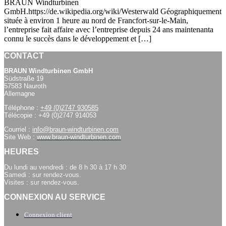
BRAUN Windturbinen
GmbH.https://de.wikipedia.org/wiki/Westerwald Géographiquement
située à environ 1 heure au nord de Francfort-sur-le-Main,
l’entreprise fait affaire avec l’entreprise depuis 24 ans maintenanta
connu le succès dans le développement et […]
CONTACT
BRAUN Windturbinen GmbH
Südstraße 19
57583 Nauroth
Allemagne
Téléphone :
+49 (0)2747 930585
Télécopie : +49 (0)2747 914053
Courriel :
info@braun-windturbinen.com
Site Web :
www.braun-windturbinen.com
HEURES
Du lundi au vendredi : de 8 h 30 à 17 h 30
Samedi : sur rendez-vous.
Visites : sur rendez-vous.
CONNEXION AU SERVICE
Connexion client