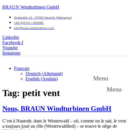
BRAUN Windturbinen GmbH
Südstraße 19 - 57583 Nauroth (Allemagne)
+49 (0)2747 / 930585
info@braun-windturbinen.com
Linkedin
Facebook-f
Youtube
Instagram
Français
Deutsch
(
Allemand
)
Menu
English
(
Anglais
)
Menu
Tag:
petit vent
Nous, BRAUN Windturbinen GmbH
C’est à Nauroth, dans le Westerwald – où, comme on le sait, le vent
a toujours joué un rôle (Westerwaldlied) – se trouve le siège de