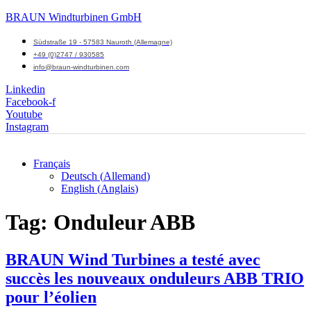
BRAUN Windturbinen GmbH
Südstraße 19 - 57583 Nauroth (Allemagne)
+49 (0)2747 / 930585
info@braun-windturbinen.com
Linkedin
Facebook-f
Youtube
Instagram
Français
Deutsch
(
Allemand
)
Menu
English
(
Anglais
)
M
Tag:
Onduleur ABB
BRAUN Wind Turbines a testé avec
succès les nouveaux onduleurs ABB TRIO
pour l’éolien