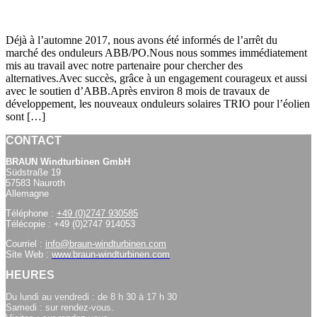
Déjà à l’automne 2017, nous avons été informés de l’arrêt du
marché des onduleurs ABB/PO.Nous nous sommes immédiatement
mis au travail avec notre partenaire pour chercher des
alternatives.Avec succès, grâce à un engagement courageux et aussi
avec le soutien d’ABB.Après environ 8 mois de travaux de
développement, les nouveaux onduleurs solaires TRIO pour l’éolien
sont […]
CONTACT
BRAUN Windturbinen GmbH
Südstraße 19
57583 Nauroth
Allemagne
Téléphone :
+49 (0)2747 930585
Télécopie : +49 (0)2747 914053
Courriel :
info@braun-windturbinen.com
Site Web :
www.braun-windturbinen.com
HEURES
Du lundi au vendredi : de 8 h 30 à 17 h 30
Samedi : sur rendez-vous.