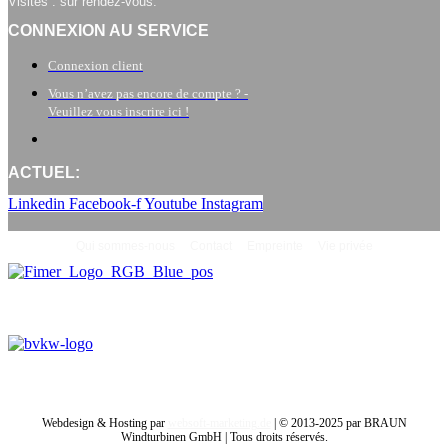
Visites : sur rendez-vous.
CONNEXION AU SERVICE
Connexion client
Vous n’avez pas encore de compte ? -
Veuillez vous inscrire ici !
ACTUEL:
Linkedin
Facebook-f
Youtube
Instagram
Qui sommes-nous
Contact
Empreinte
Vie privée
Webdesign & Hosting par
websoft-marketing.de
| © 2013-2025 par BRAUN
Windturbinen GmbH | Tous droits réservés.