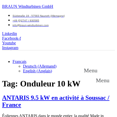
BRAUN Windturbinen GmbH
Südstraße 19 - 57583 Nauroth (Allemagne)
+49 (0)2747 / 930585
info@braun-windturbinen.com
Linkedin
Facebook-f
Youtube
Instagram
Français
Deutsch
(
Allemand
)
Menu
English
(
Anglais
)
Menu
Tag:
Onduleur 10 kW
ANTARIS 9.5 kW en activité à Soussac /
France
Éoliennes ANTARIS dans le monde entier, la qualité Made in