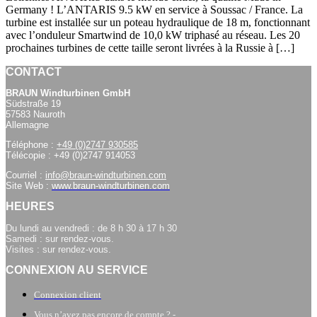
Germany ! L’ANTARIS 9.5 kW en service à Soussac / France. La
turbine est installée sur un poteau hydraulique de 18 m, fonctionnant
avec l’onduleur Smartwind de 10,0 kW triphasé au réseau. Les 20
prochaines turbines de cette taille seront livrées à la Russie à […]
CONTACT
BRAUN Windturbinen GmbH
Südstraße 19
57583 Nauroth
Allemagne
Téléphone :
+49 (0)2747 930585
Télécopie : +49 (0)2747 914053
Courriel :
info@braun-windturbinen.com
Site Web :
www.braun-windturbinen.com
HEURES
Du lundi au vendredi : de 8 h 30 à 17 h 30
Samedi : sur rendez-vous.
Visites : sur rendez-vous.
CONNEXION AU SERVICE
Connexion client
Vous n’avez pas encore de compte ? -