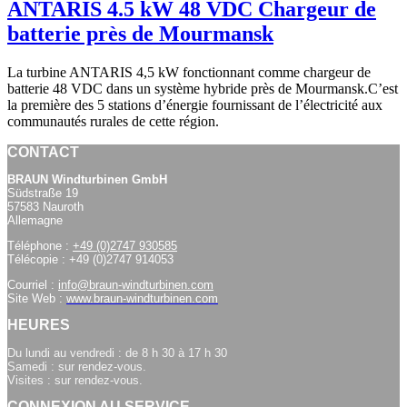
ANTARIS 4.5 kW 48 VDC Chargeur de
batterie près de Mourmansk
La turbine ANTARIS 4,5 kW fonctionnant comme chargeur de
batterie 48 VDC dans un système hybride près de Mourmansk.C’est
la première des 5 stations d’énergie fournissant de l’électricité aux
communautés rurales de cette région.
CONTACT
BRAUN Windturbinen GmbH
Südstraße 19
57583 Nauroth
Allemagne
Téléphone :
+49 (0)2747 930585
Télécopie : +49 (0)2747 914053
Courriel :
info@braun-windturbinen.com
Site Web :
www.braun-windturbinen.com
HEURES
Du lundi au vendredi : de 8 h 30 à 17 h 30
Samedi : sur rendez-vous.
Visites : sur rendez-vous.
CONNEXION AU SERVICE