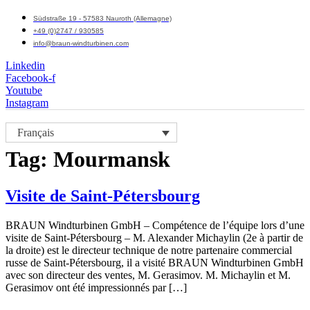
Südstraße 19 - 57583 Nauroth (Allemagne)
+49 (0)2747 / 930585
info@braun-windturbinen.com
Linkedin
Facebook-f
Youtube
Instagram
Menu
Français
M
Tag:
Mourmansk
Visite de Saint-Pétersbourg
BRAUN Windturbinen GmbH – Compétence de l’équipe lors d’une
visite de Saint-Pétersbourg – M. Alexander Michaylin (2e à partir de
la droite) est le directeur technique de notre partenaire commercial
russe de Saint-Pétersbourg, il a visité BRAUN Windturbinen GmbH
avec son directeur des ventes, M. Gerasimov. M. Michaylin et M.
Gerasimov ont été impressionnés par […]