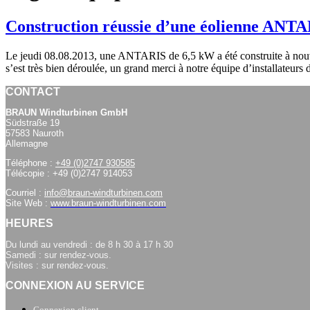
Construction réussie d’une éolienne ANT
Le jeudi 08.08.2013, une ANTARIS de 6,5 kW a été construite à nouveau
s’est très bien déroulée, un grand merci à notre équipe d’installateur
CONTACT
BRAUN Windturbinen GmbH
Südstraße 19
57583 Nauroth
Allemagne
Téléphone :
+49 (0)2747 930585
Télécopie : +49 (0)2747 914053
Courriel :
info@braun-windturbinen.com
Site Web :
www.braun-windturbinen.com
HEURES
Du lundi au vendredi : de 8 h 30 à 17 h 30
Samedi : sur rendez-vous.
Visites : sur rendez-vous.
CONNEXION AU SERVICE
Connexion client