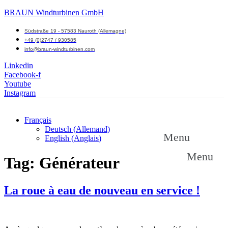
BRAUN Windturbinen GmbH
Südstraße 19 - 57583 Nauroth (Allemagne)
+49 (0)2747 / 930585
info@braun-windturbinen.com
Linkedin
Facebook-f
Youtube
Instagram
Français
Deutsch
(
Allemand
)
Menu
English
(
Anglais
)
Menu
Tag:
Générateur
La roue à eau de nouveau en service !