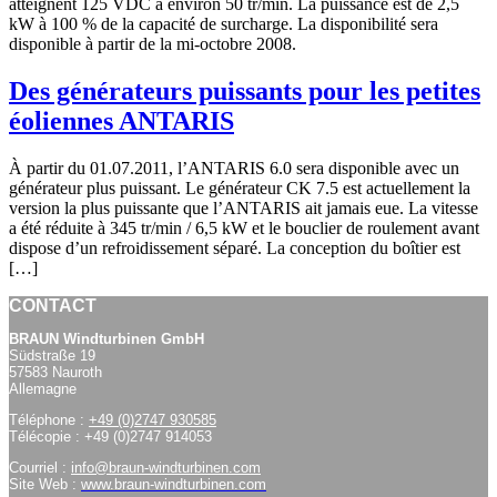
atteignent 125 VDC à environ 50 tr/min. La puissance est de 2,5
kW à 100 % de la capacité de surcharge. La disponibilité sera
disponible à partir de la mi-octobre 2008.
Des générateurs puissants pour les petites
éoliennes ANTARIS
À partir du 01.07.2011, l’ANTARIS 6.0 sera disponible avec un
générateur plus puissant. Le générateur CK 7.5 est actuellement la
version la plus puissante que l’ANTARIS ait jamais eue. La vitesse
a été réduite à 345 tr/min / 6,5 kW et le bouclier de roulement avant
dispose d’un refroidissement séparé. La conception du boîtier est
[…]
CONTACT
BRAUN Windturbinen GmbH
Südstraße 19
57583 Nauroth
Allemagne
Téléphone :
+49 (0)2747 930585
Télécopie : +49 (0)2747 914053
Courriel :
info@braun-windturbinen.com
Site Web :
www.braun-windturbinen.com