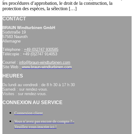
les procédures d’approbation, le droit de la construction, la
protection des espèces, la sélection […]
CONTACT
BRAUN Windturbinen GmbH
Südstraße 19
57583 Nauroth
Allemagne
Téléphone :
+49 (0)2747 930585
Télécopie : +49 (0)2747 914053
Courriel :
info@braun-windturbinen.com
Site Web :
www.braun-windturbinen.com
HEURES
Du lundi au vendredi : de 8 h 30 à 17 h 30
Samedi : sur rendez-vous.
Visites : sur rendez-vous.
CONNEXION AU SERVICE
Connexion client
Vous n’avez pas encore de compte ? -
Veuillez vous inscrire ici !