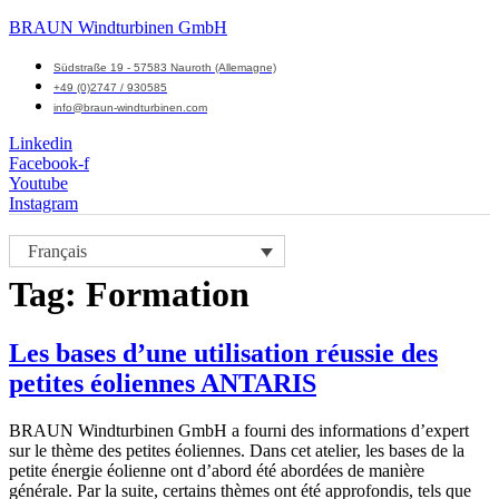
BRAUN Windturbinen GmbH
Südstraße 19 - 57583 Nauroth (Allemagne)
+49 (0)2747 / 930585
info@braun-windturbinen.com
Linkedin
Facebook-f
Youtube
Instagram
Menu
Français
M
Tag:
Formation
Les bases d’une utilisation réussie des
petites éoliennes ANTARIS
BRAUN Windturbinen GmbH a fourni des informations d’expert
sur le thème des petites éoliennes. Dans cet atelier, les bases de la
petite énergie éolienne ont d’abord été abordées de manière
générale. Par la suite, certains thèmes ont été approfondis, tels que