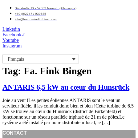
Südstraße 19 - 57583 Nauroth (Allemagne)
+49 (0)2747 / 930585
info@braun-windturbinen.com
Linkedin
Facebook-f
Youtube
Instagram
Menu
Français
M
Tag:
Fa. Fink Bingen
ANTARIS 6,5 kW au cœur du Hunsrück
Joie au vent !Les petites éoliennes ANTARIS sont le vent un
serviteur fidèle, il les conduit donc bien et bien !Cette turbine de 6,5
kW se trouve au cœur du Hunsrück (district de Birkenfeld) et
fonctionne sur un réseau parallèle triphasé de 21 m de pôles.Le
système a été installé par notre distributeur local, le […]
CONTACT