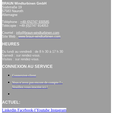
BRAUN Windturbinen GmbH
Südstraße 19
57583 Nauroth
Allemagne
Téléphone :
+49 (0)2747 930585
Télécopie : +49 (0)2747 914053
Courriel :
info@braun-windturbinen.com
Site Web :
www.braun-windturbinen.com
HEURES
Du lundi au vendredi : de 8 h 30 à 17 h 30
Samedi : sur rendez-vous.
Visites : sur rendez-vous.
CONNEXION AU SERVICE
Connexion client
Vous n’avez pas encore de compte ? -
Veuillez vous inscrire ici !
ACTUEL:
Linkedin
Facebook-f
Youtube
Instagram