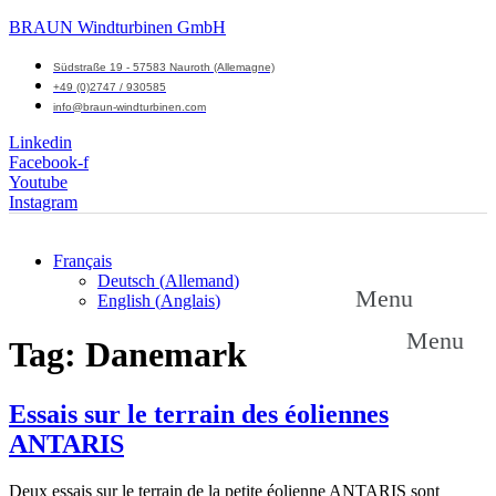
BRAUN Windturbinen GmbH
Südstraße 19 - 57583 Nauroth (Allemagne)
+49 (0)2747 / 930585
info@braun-windturbinen.com
Linkedin
Facebook-f
Youtube
Instagram
Français
Deutsch
(
Allemand
)
Menu
English
(
Anglais
)
Menu
Tag:
Danemark
Essais sur le terrain des éoliennes
ANTARIS
Deux essais sur le terrain de la petite éolienne ANTARIS sont