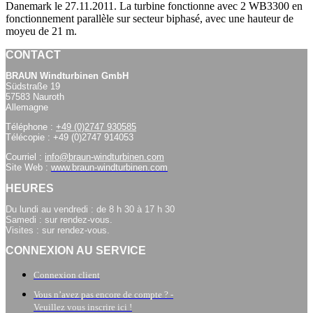
Danemark le 27.11.2011. La turbine fonctionne avec 2 WB3300 en
fonctionnement parallèle sur secteur biphasé, avec une hauteur de
moyeu de 21 m.
CONTACT
BRAUN Windturbinen GmbH
Südstraße 19
57583 Nauroth
Allemagne
Téléphone :
+49 (0)2747 930585
Télécopie : +49 (0)2747 914053
Courriel :
info@braun-windturbinen.com
Site Web :
www.braun-windturbinen.com
HEURES
Du lundi au vendredi : de 8 h 30 à 17 h 30
Samedi : sur rendez-vous.
Visites : sur rendez-vous.
CONNEXION AU SERVICE
Connexion client
Vous n’avez pas encore de compte ? -
Veuillez vous inscrire ici !