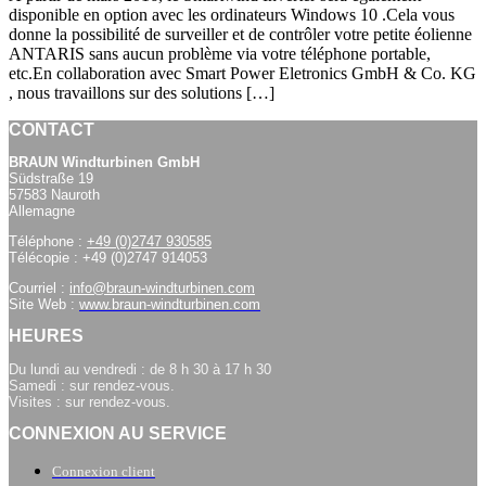
disponible en option avec les ordinateurs Windows 10 .Cela vous
donne la possibilité de surveiller et de contrôler votre petite éolienne
ANTARIS sans aucun problème via votre téléphone portable,
etc.En collaboration avec Smart Power Eletronics GmbH & Co. KG
, nous travaillons sur des solutions […]
CONTACT
BRAUN Windturbinen GmbH
Südstraße 19
57583 Nauroth
Allemagne
Téléphone :
+49 (0)2747 930585
Télécopie : +49 (0)2747 914053
Courriel :
info@braun-windturbinen.com
Site Web :
www.braun-windturbinen.com
HEURES
Du lundi au vendredi : de 8 h 30 à 17 h 30
Samedi : sur rendez-vous.
Visites : sur rendez-vous.
CONNEXION AU SERVICE
Connexion client