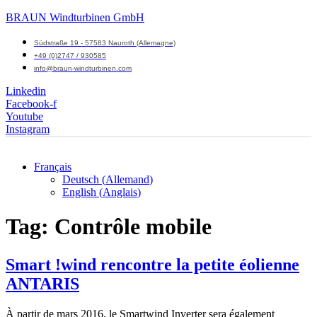
BRAUN Windturbinen GmbH
Südstraße 19 - 57583 Nauroth (Allemagne)
+49 (0)2747 / 930585
info@braun-windturbinen.com
Linkedin
Facebook-f
Youtube
Instagram
Français
Deutsch
(
Allemand
)
Menu
English
(
Anglais
)
M
Tag:
Contrôle mobile
Smart !wind rencontre la petite éolienne
ANTARIS
À partir de mars 2016, le Smartwind Inverter sera également