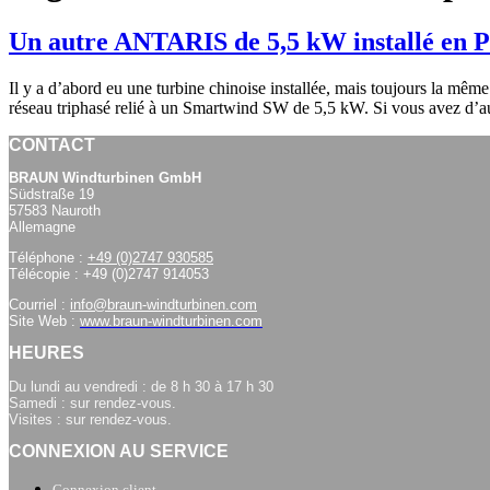
Un autre ANTARIS de 5,5 kW installé en 
Il y a d’abord eu une turbine chinoise installée, mais toujours la mêm
réseau triphasé relié à un Smartwind SW de 5,5 kW. Si vous avez d’aut
CONTACT
BRAUN Windturbinen GmbH
Südstraße 19
57583 Nauroth
Allemagne
Téléphone :
+49 (0)2747 930585
Télécopie : +49 (0)2747 914053
Courriel :
info@braun-windturbinen.com
Site Web :
www.braun-windturbinen.com
HEURES
Du lundi au vendredi : de 8 h 30 à 17 h 30
Samedi : sur rendez-vous.
Visites : sur rendez-vous.
CONNEXION AU SERVICE
Connexion client